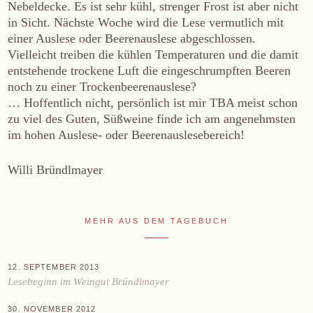
Nebeldecke. Es ist sehr kühl, strenger Frost ist aber nicht
in Sicht. Nächste Woche wird die Lese vermutlich mit
Online-Shop
einer Auslese oder Beerenauslese abgeschlossen.
Ab Hof
Vielleicht treiben die kühlen Temperaturen und die damit
Bezugsquellen
entstehende trockene Luft die eingeschrumpften Beeren
noch zu einer Trockenbeerenauslese?
… Hoffentlich nicht, persönlich ist mir TBA meist schon
ÜBER UNS
zu viel des Guten, Süßweine finde ich am angenehmsten
Aktuelles
im hohen Auslese- oder Beerenauslesebereich!
Termine
Willi Bründlmayer
Tagebuch
Team
Presse
MEHR AUS DEM TAGEBUCH
Kontakt
12. SEPTEMBER 2013
Lesebeginn im Weingut Bründlmayer
Zwettlerstraße 23
3550 Langenlois
Österreich
+43 2734 2172-0
weingut@bruendlmayer.at
30. NOVEMBER 2012