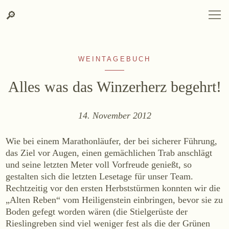
Suche
Zum
Zur
SPRACHAUSWAHL
DEUTSCH
ENGLISH
DE
EN
Suche
🔎
DEUTSCH
ENGLISH
DE
EN
Inhalt
Kontakt-
springen
Info
springen
WEINTAGEBUCH
Alles was das Winzerherz begehrt!
14. November 2012
WEINGUT
Wie bei einem Marathonläufer, der bei sicherer Führung,
Weingut
das Ziel vor Augen, einen gemächlichen Trab anschlägt
Lage, Herkunft & Klima
und seine letzten Meter voll Vorfreude genießt, so
gestalten sich die letzten Lesetage für unser Team.
Weingarten
Rechtzeitig vor den ersten Herbststürmen konnten wir die
Weinkeller
„Alten Reben“ vom Heiligenstein einbringen, bevor sie zu
Heurigenhof
Boden gefegt worden wären (die Stielgerüste der
Rieslingreben sind viel weniger fest als die der Grünen