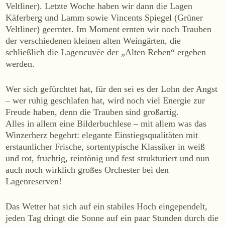
Veltliner). Letzte Woche haben wir dann die Lagen
WEINE
Käferberg und Lamm sowie Vincents Spiegel (Grüner
Sekt
Veltliner) geerntet. Im Moment ernten wir noch Trauben
der verschiedenen kleinen alten Weingärten, die
Weißwein
schließlich die Lagencuvée der „Alten Reben“ ergeben
Rosé
werden.
Rotwein
Süßwein
Wer sich gefürchtet hat, für den sei es der Lohn der Angst
– wer ruhig geschlafen hat, wird noch viel Energie zur
Freude haben, denn die Trauben sind großartig.
ALKOHOLFREI
Alles in allem eine Bilderbuchlese – mit allem was das
Fizz Blanc
Winzerherz begehrt: elegante Einstiegsqualitäten mit
erstaunlicher Frische, sortentypische Klassiker in weiß
Fizz Rosé
und rot, fruchtig, reintönig und fest strukturiert und nun
Grapester Yuzu
auch noch wirklich großes Orchester bei den
Grapester Granatapfel
Lagenreserven!
Grapester Ingwer
Das Wetter hat sich auf ein stabiles Hoch eingependelt,
jeden Tag dringt die Sonne auf ein paar Stunden durch die
KAUFEN