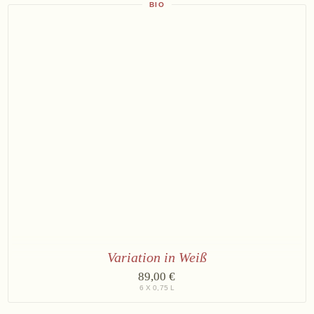
Dunant
BIO
Grüner
Veltliner
Variation in Weiß
2
89,00 €
×
6 X 0,75 L
Grüner
Veltliner