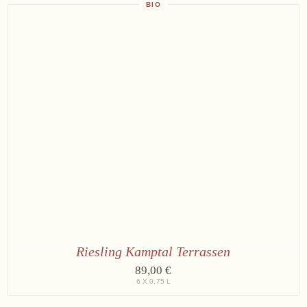
Reserve
BIO
3
×
Bründlmayer
Brut
Rosé
Reserve
Riesling Kamptal Terrassen
6
89,00 €
×
6 X 0,75 L
Riesling
Kamptal