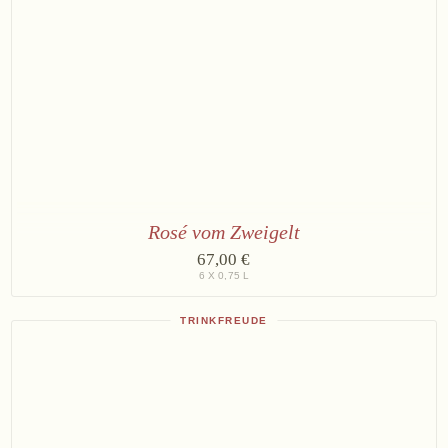
Rosé vom Zweigelt
6
67,00 €
×
6 X 0,75 L
Rosé
vom
Zweigelt
TRINKFREUDE
2025