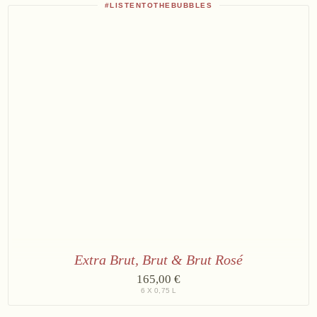
Brut
#LISTENTOTHEBUBBLES
Reserve
Extra Brut, Brut & Brut Rosé
2
165,00 €
×
6 X 0,75 L
Bründlmayer
Extra