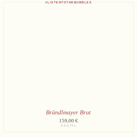
#LISTENTOTHEBUBBLES
Bründlmayer Brut
6
159,00 €
×
6 X 0,75 L
Bründlmayer
Brut