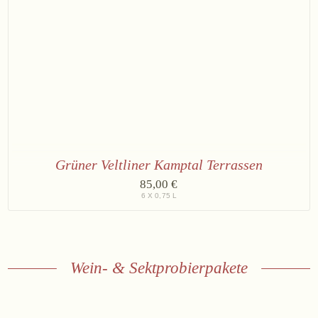
Grüner Veltliner Kamptal Terrassen
6
85,00 €
×
6 X 0,75 L
Grüner
Veltliner
Kamptal
Terrassen
2025
Wein- & Sektprobierpakete