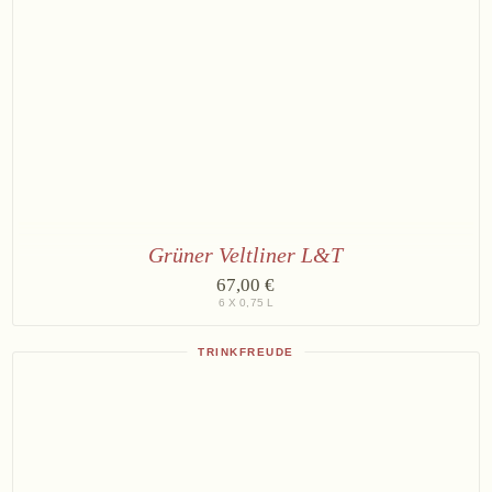
Grüner Veltliner L&T
6
67,00 €
×
6 X 0,75 L
Grüner
Veltliner
L&T
TRINKFREUDE
2025