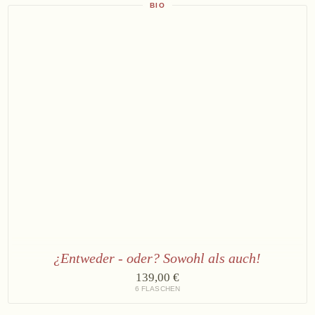
Brut
BIO
Reserve
2
×
Bründlmayer
Brut
Reserve
2
×
Bründlmayer
Brut
Rosé
Reserve
¿Entweder - oder? Sowohl als auch!
3
139,00 €
×
6 FLASCHEN
Fizz
Rosé