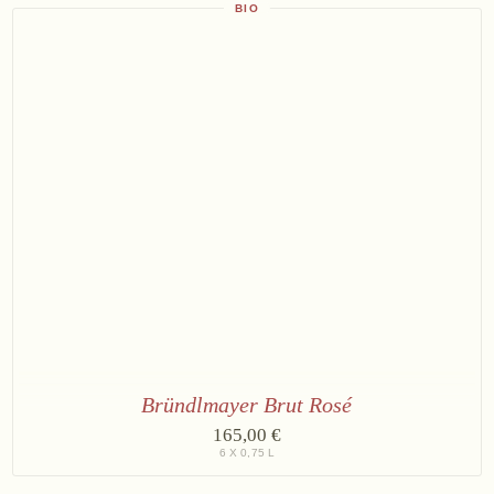
Reserve
BIO
Bründlmayer Brut Rosé
6
165,00 €
×
6 X 0,75 L
Bründlmayer
Brut