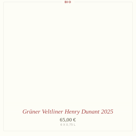
Terrassen
BIO
2025
Grüner Veltliner Henry Dunant 2025
6
65,00 €
×
6 X 0,75 L
Edition
Henry