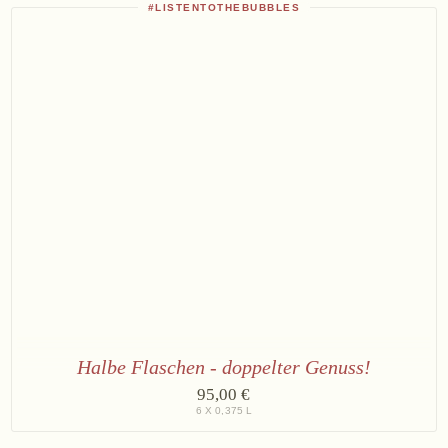
(alkoholfrei)
#LISTENTOTHEBUBBLES
3
×
Bründlmayer
Brut
Rosé
Reserve
Halbe Flaschen - doppelter Genuss!
3
95,00 €
×
6 X 0,375 L
Bründlmayer
Brut