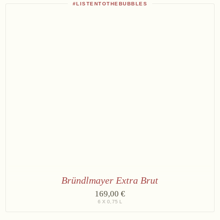
Rosé
#LISTENTOTHEBUBBLES
Reserve
Bründlmayer Extra Brut
6
169,00 €
×
6 X 0,75 L
Bründlmayer
Extra