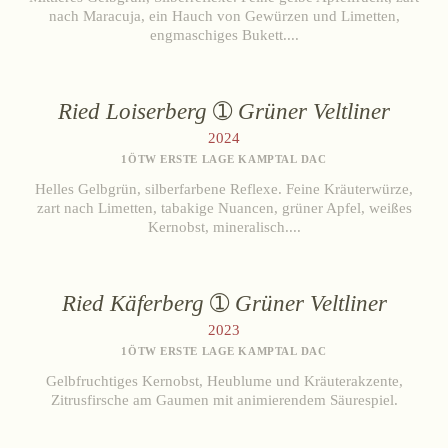
Chardonnay
Ab Hof
nach Maracuja, ein Hauch von Gewürzen und Limetten,
engmaschiges Bukett....
Bezugsquellen
SEKT
Brut
ÜBER UNS
Ried Loiserberg
Grüner Veltliner
Brut Rosé
2024
Extra Brut
Aktuelles
1ÖTW ERSTE LAGE KAMPTAL DAC
Termine
ZURÜCKSETZEN
Helles Gelbgrün, silberfarbene Reflexe. Feine Kräuterwürze,
Tagebuch
zart nach Limetten, tabakige Nuancen, grüner Apfel, weißes
Kernobst, mineralisch....
Team
Presse
Kontakt
Ried Käferberg
Grüner Veltliner
2023
1ÖTW ERSTE LAGE KAMPTAL DAC
Gelbfruchtiges Kernobst, Heublume und Kräuterakzente,
Zitrusfirsche am Gaumen mit animierendem Säurespiel.