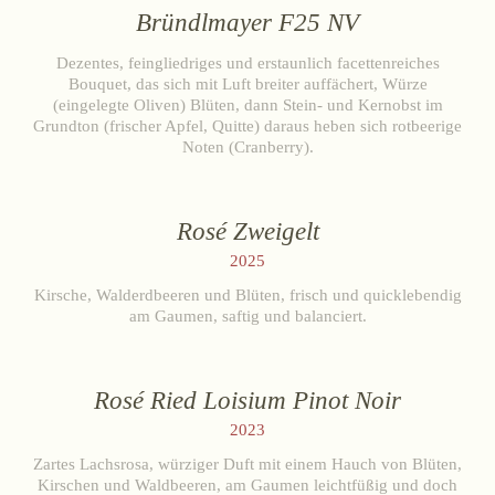
Bründlmayer F25 NV
Zwettlerstraße 23
3550 Langenlois
Österreich
Dezentes, feingliedriges und erstaunlich facettenreiches
+43 2734 2172-0
weingut@bruendlmayer.at
Bouquet, das sich mit Luft breiter auffächert, Würze
Datenschutz
AGB
Widerruf
Impressum
(eingelegte Oliven) Blüten, dann Stein- und Kernobst im
Grundton (frischer Apfel, Quitte) daraus heben sich rotbeerige
Noten (Cranberry).
Rosé Zweigelt
2025
Kirsche, Walderdbeeren und Blüten, frisch und quicklebendig
am Gaumen, saftig und balanciert.
Rosé Ried Loisium Pinot Noir
2023
Zartes Lachsrosa, würziger Duft mit einem Hauch von Blüten,
Kirschen und Waldbeeren, am Gaumen leichtfüßig und doch