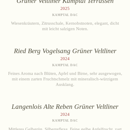
Grüner Veltliner Kamptal Terrassen
Sekt
WEISSWEIN
2025
Weißwein
Grüner Veltliner
KAMPTAL DAC
Rosé
Riesling
Wiesenkräutern, Zitrusschale, Kernobstnoten, elegant, dicht
Rotwein
Grauburgunder
mit leicht salzigen Noten.
Chardonnay
Süßwein
Gelber Muskateller
Ried Berg Vogelsang Grüner Veltliner
ALKOHOLFREI
ROTWEIN
2024
Fizz Blanc
KAMPTAL DAC
Rosé
Fizz Rosé
Feines Aroma nach Blüten, Apfel und Birne, sehr ausgewogen,
Zweigelt
mit einem zarten Fruchtschmelz mit mineralisch-würzigem
Grapester Yuzu
Blauburgunder
Ausklang.
Grapester Granatapfel
Cabernet Franc Cuvée
Grapester Ingwer
SÜSSWEIN
Langenlois Alte Reben Grüner Veltliner
2024
Grüner Veltliner
KAUFEN
KAMPTAL DAC
Riesling
Online-Shop
Mittleres Gelbgrün, Silberreflexe. Feine gelbe Apfelfrucht, zart