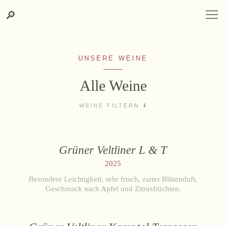
Zum
Zur
Suche
🔎
DEUTSCH
ENGLISH
DE
EN
Inhalt
Kontakt-
springen
Info
springen
UNSERE WEINE
Alle Weine
WEINGUT
WEINE FILTERN
Weingut
LAGEN
Lage, Herkunft & Klima
Grüner Veltliner L & T
Weingarten
Ried Heiligenstein
Ried Loiserberg
2025
Ried Spiegel
Ried Lamm
Weinkeller
Ried Käferberg
Ried Steinmassl
Besondere Leichtigkeit, sehr frisch, zarter Blütenduft,
Heurigenhof
Geschmack nach Apfel und Zitrusfrüchten.
Ried Dechant
Ried Berg Vogelsang
Ried Steinberg
WEINE