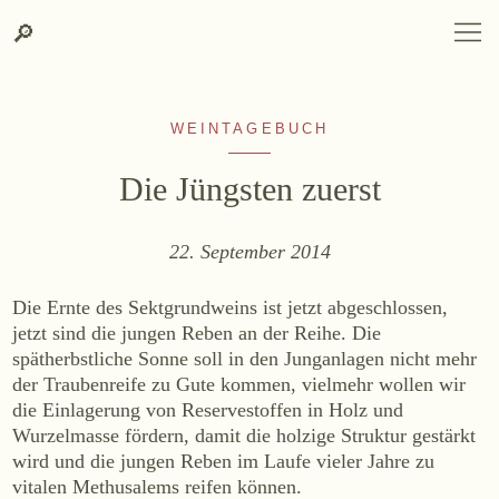
Zum
Zur
Suche
SPRACHAUSWAHL
DEUTSCH
ENGLISH
DE
EN
Suche
🔎
DEUTSCH
ENGLISH
DE
EN
Inhalt
Kontakt-
springen
Info
springen
WEINTAGEBUCH
Die Jüngsten zuerst
22. September 2014
WEINGUT
Die Ernte des Sektgrundweins ist jetzt abgeschlossen,
Weingut
jetzt sind die jungen Reben an der Reihe. Die
spätherbstliche Sonne soll in den Junganlagen nicht mehr
Lage, Herkunft & Klima
der Traubenreife zu Gute kommen, vielmehr wollen wir
Weingarten
die Einlagerung von Reservestoffen in Holz und
Weinkeller
Wurzelmasse fördern, damit die holzige Struktur gestärkt
Heurigenhof
wird und die jungen Reben im Laufe vieler Jahre zu
vitalen Methusalems reifen können.