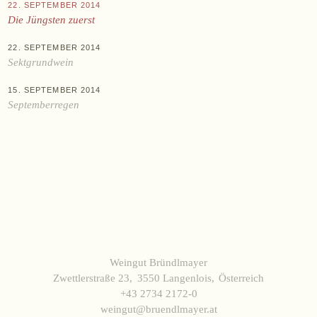
KAUFEN
22. SEPTEMBER 2014
Die Jüngsten zuerst
Online-Shop
Ab Hof
22. SEPTEMBER 2014
Sektgrundwein
Bezugsquellen
15. SEPTEMBER 2014
Septemberregen
ÜBER UNS
Aktuelles
Termine
Tagebuch
Team
Presse
Kontakt
Weingut Bründlmayer
Zwettlerstraße 23
3550 Langenlois
Österreich
+43 2734 2172-0
Zwettlerstraße 23
3550 Langenlois
Österreich
+43 2734 2172-0
weingut@bruendlmayer.at
weingut@bruendlmayer.at