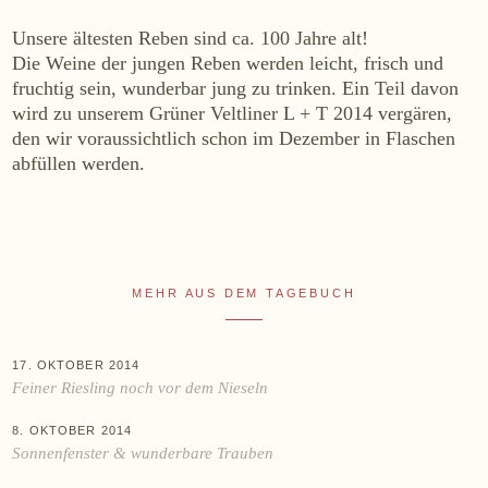
WEINE
Unsere ältesten Reben sind ca. 100 Jahre alt!
Die Weine der jungen Reben werden leicht, frisch und
Sekt
fruchtig sein, wunderbar jung zu trinken. Ein Teil davon
Weißwein
wird zu unserem Grüner Veltliner L + T 2014 vergären,
Rosé
den wir voraussichtlich schon im Dezember in Flaschen
Rotwein
abfüllen werden.
Süßwein
ALKOHOLFREI
MEHR AUS DEM TAGEBUCH
Fizz Blanc
Fizz Rosé
Grapester Yuzu
17. OKTOBER 2014
Feiner Riesling noch vor dem Nieseln
Grapester Granatapfel
Grapester Ingwer
8. OKTOBER 2014
Sonnenfenster & wunderbare Trauben