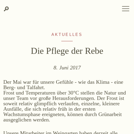
Suche
Zum
Zur
SPRACHAUSWAHL
DEUTSCH
ENGLISH
DE
EN
Suche
🔎
DEUTSCH
ENGLISH
DE
EN
Inhalt
Kontakt-
springen
Info
springen
AKTUELLES
Die Pflege der Rebe
8. Juni 2017
WEINGUT
Der Mai war für unsere Gefühle - wie das Klima - eine
Weingut
Berg- und Talfahrt.
Frost und Temperaturen über 30°C stellen die Natur und
Lage, Herkunft & Klima
unser Team vor große Herausforderungen. Der Frost ist
soweit relativ glimpflich verlaufen, einzelne, kleinere
Weingarten
Ausfälle, die sich relativ früh in der ersten
Weinkeller
Wachstumsphase ereigneten, können durch Grünarbeit
ausgeglichen werden.
Heurigenhof
Unsere Mitarbeiter im Weingarten haben derzeit alle