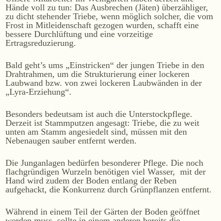
Hände voll zu tun: Das Ausbrechen (Jäten) überzähliger,
WEINE
zu dicht stehender Triebe, wenn möglich solcher, die vom
Frost in Mitleidenschaft gezogen wurden, schafft eine
Sekt
bessere Durchlüftung und eine vorzeitige
Weißwein
Ertragsreduzierung.
Rosé
Bald geht’s ums „Einstricken“ der jungen Triebe in den
Rotwein
Drahtrahmen, um die Strukturierung einer lockeren
Laubwand bzw. von zwei lockeren Laubwänden in der
Süßwein
„Lyra-Erziehung“.
Besonders bedeutsam ist auch die Unterstockpflege.
ALKOHOLFREI
Derzeit ist Stammputzen angesagt: Triebe, die zu weit
unten am Stamm angesiedelt sind, müssen mit den
Fizz Blanc
Nebenaugen sauber entfernt werden.
Fizz Rosé
Die Junganlagen bedürfen besonderer Pflege. Die noch
Grapester Yuzu
flachgründigen Wurzeln benötigen viel Wasser, mit der
Grapester Granatapfel
Hand wird zudem der Boden entlang der Reben
aufgehackt, die Konkurrenz durch Grünpflanzen entfernt.
Grapester Ingwer
Während in einem Teil der Gärten der Boden geöffnet
werden muss, sollte in einem anderen bereits die
KAUFEN