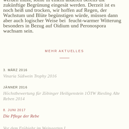
zukünftige Begrünung eingesät werden. Derzeit ist es
noch heiß und trocken, wir hoffen auf Regen, der
Online-Shop
Wachstum und Blüte begünstigen würde, müssen dann
Ab Hof
aber auch logischer Weise bei feucht-warmer Witterung
besonders in Bezug auf Oidium und Peronospora
Bezugsquellen
wachsam sein.
ÜBER UNS
MEHR AKTUELLES
Aktuelles
Termine
3. MÄRZ 2016
Tagebuch
Vinaria Süßwein Trophy 2016
Team
JÄNNER 2016
Presse
Höchstbewertung für Zöbinger Heiligenstein 1ÖTW Riesling Alte
Kontakt
Reben 2014
8. JUNI 2017
Die Pflege der Rebe
Zwettlerstraße 23
3550 Langenlois
Österreich
+43 2734 2172-0
weingut@bruendlmayer.at
Vor dem Frühjahr im Weingarten I