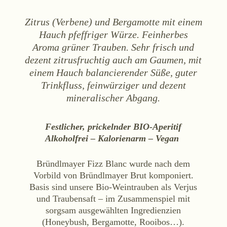
WEINE
Zitrus (Verbene) und Bergamotte mit einem
Sekt
Hauch pfeffriger Würze. Feinherbes
Weißwein
Aroma grüner Trauben. Sehr frisch und
Rosé
dezent zitrusfruchtig auch am Gaumen, mit
einem Hauch balancierender Süße, guter
Rotwein
Trinkfluss, feinwürziger und dezent
Süßwein
mineralischer Abgang.
ALKOHOLFREI
Festlicher, prickelnder BIO-Aperitif
Fizz Blanc
Alkoholfrei – Kalorienarm – Vegan
Fizz Rosé
Bründlmayer Fizz Blanc wurde nach dem
Grapester Yuzu
Vorbild von Bründlmayer Brut komponiert.
Grapester Granatapfel
Basis sind unsere Bio-Weintrauben als Verjus
Grapester Ingwer
und Traubensaft – im Zusammenspiel mit
sorgsam ausgewählten Ingredienzien
(Honeybush, Bergamotte, Rooibos…).
KAUFEN