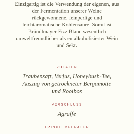
Einzigartig ist die Verwendung der eigenen, aus
der Fermentation unserer Weine
Online-Shop
rückgewonnene, feinperlige und
Ab Hof
leichtaromatische Kohlensäure. Somit ist
Bezugsquellen
Bründlmayer Fizz Blanc wesentlich
umweltfreundlicher als entalkoholisierter Wein
und Sekt.
ÜBER UNS
Aktuelles
Termine
ZUTATEN
Tagebuch
Traubensaft, Verjus, Honeybush-Tee,
Auszug von getrockneter Bergamotte
Team
und Rooibos
Presse
Kontakt
VERSCHLUSS
Agraffe
Zwettlerstraße 23
3550 Langenlois
Österreich
TRINKTEMPERATUR
+43 2734 2172-0
weingut@bruendlmayer.at