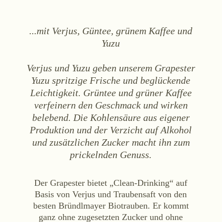
WEINE
Sekt
...mit Verjus, Güntee, grünem Kaffee und
Weißwein
Yuzu
Rosé
Verjus und Yuzu geben unserem Grapester
Rotwein
Yuzu spritzige Frische und beglückende
Süßwein
Leichtigkeit. Grüntee und grüner Kaffee
verfeinern den Geschmack und wirken
ALKOHOLFREI
belebend. Die Kohlensäure aus eigener
Produktion und der Verzicht auf Alkohol
Fizz Blanc
und zusätzlichen Zucker macht ihn zum
Fizz Rosé
prickelnden Genuss.
Grapester Yuzu
Grapester Granatapfel
Der Grapester bietet „Clean-Drinking“ auf
Grapester Ingwer
Basis von Verjus und Traubensaft von den
besten Bründlmayer Biotrauben. Er kommt
ganz ohne zugesetzten Zucker und ohne
KAUFEN