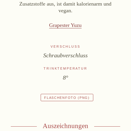
Zusatzstoffe aus, ist damit kalorienarm und
Online-Shop
vegan.
Ab Hof
Grapester Yuzu
Bezugsquellen
ÜBER UNS
VERSCHLUSS
Schraubverschluss
Aktuelles
Termine
TRINKTEMPERATUR
Tagebuch
8°
Team
Presse
FLASCHENFOTO (PNG)
Kontakt
Zwettlerstraße 23
3550 Langenlois
Österreich
Auszeichnungen
+43 2734 2172-0
weingut@bruendlmayer.at