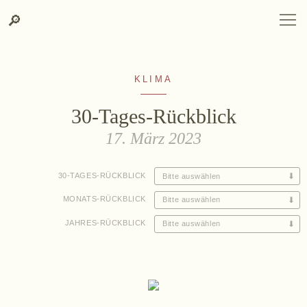
Zum
Zur
Suche
SPRACHAUSWAHL
DEUTSCH
ENGLISH
DE
EN
Suche
🔎
DEUTSCH
ENGLISH
DE
EN
Inhalt
Kontakt-
springen
Info
springen
KLIMA
30-Tages-Rückblick
17. März 2023
ANSEHEN
30-TAGES-RÜCKBLICK
WEINGUT
ANSEHEN
MONATS-RÜCKBLICK
Weingut
ANSEHEN
JAHRES-RÜCKBLICK
Lage, Herkunft & Klima
Weingarten
Weinkeller
Heurigenhof