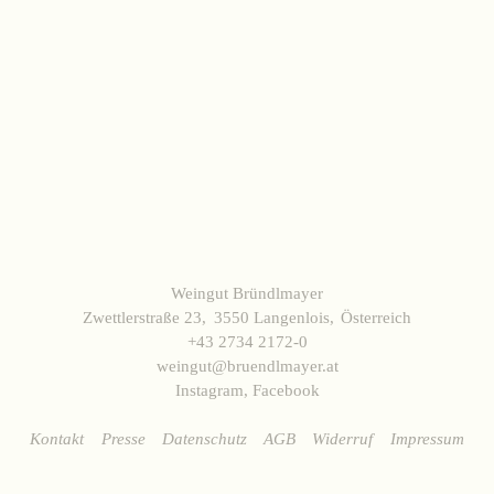
WEINE
Sekt
Weißwein
Rosé
Rotwein
Süßwein
ALKOHOLFREI
Weingut Bründlmayer
Fizz Blanc
Zwettlerstraße 23
3550 Langenlois
Österreich
Fizz Rosé
+43 2734 2172-0
weingut@bruendlmayer.at
Grapester Yuzu
Instagram
,
Facebook
Grapester Granatapfel
Grapester Ingwer
Kontakt
Presse
Datenschutz
AGB
Widerruf
Impressum