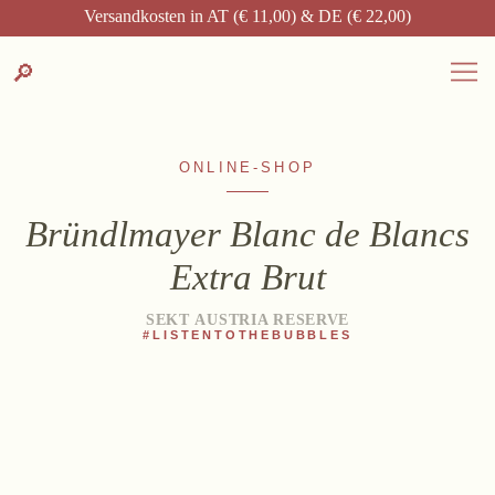
Suche
DE
EN
Versandkosten in AT (€ 11,00) & DE (€ 22,00)
Zum
Zur
Suche
🔎
DEUTSCH
ENGLISH
DE
EN
Inhalt
Kontakt-
springen
Info
springen
ONLINE-SHOP
Bründlmayer Blanc de Blancs
Extra Brut
WEINGUT
Weingut
SEKT AUSTRIA RESERVE
#LISTENTOTHEBUBBLES
Lage, Herkunft & Klima
Weingarten
Weinkeller
Heurigenhof