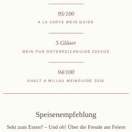
95/100
A LA CARTE WEIN GUIDE
Zwettlerstraße 23
3550 Langenlois
Österreich
+43 2734 2172-0
weingut@bruendlmayer.at
5 Gläser
Datenschutz
AGB
Widerruf
Impressum
WEIN.PUR ÖSTERREICHGUIDE 2024/25
94/100
GAULT & MILLAU WEINGUIDE 2026
Speisenempfehlung
Sekt zum Essen? – Und ob! Über die Freude am Feiern