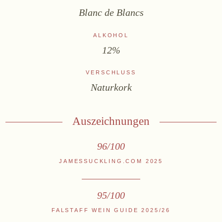
Blanc de Blancs
Online-Shop
Ab Hof
ALKOHOL
Bezugsquellen
12%
ÜBER UNS
VERSCHLUSS
Naturkork
Aktuelles
Termine
Tagebuch
Auszeichnungen
Team
96/100
Presse
JAMESSUCKLING.COM 2025
Kontakt
95/100
FALSTAFF WEIN GUIDE 2025/26