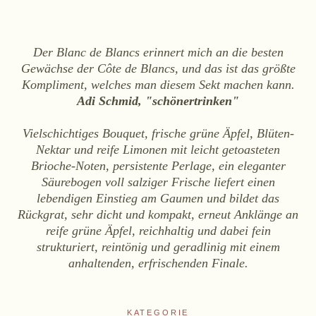
WEINE
Sekt
Der Blanc de Blancs erinnert mich an die besten
Weißwein
Gewächse der Côte de Blancs, und das ist das größte
Rosé
Kompliment, welches man diesem Sekt machen kann.
Rotwein
Adi Schmid, "schönertrinken"
Süßwein
Vielschichtiges Bouquet, frische grüne Äpfel, Blüten-
Nektar und reife Limonen mit leicht getoasteten
ALKOHOLFREI
Brioche-Noten, persistente Perlage, ein eleganter
Säurebogen voll salziger Frische liefert einen
Fizz Blanc
lebendigen Einstieg am Gaumen und bildet das
Fizz Rosé
Rückgrat, sehr dicht und kompakt, erneut Anklänge an
Grapester Yuzu
reife grüne Äpfel, reichhaltig und dabei fein
Grapester Granatapfel
strukturiert, reintönig und geradlinig mit einem
anhaltenden, erfrischenden Finale.
Grapester Ingwer
KAUFEN
KATEGORIE