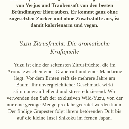
von Verjus und Traubensaft von den besten
Bründlmayer Biotrauben. Er kommt ganz ohne
zugesetzten Zucker und ohne Zusatzstoffe aus, ist
damit kalorienarm und vegan.
Zwettlerstraße 23
3550 Langenlois
Österreich
+43 2734 2172-0
weingut@bruendlmayer.at
Yuzu-Zitrusfrucht: Die aromatische
Datenschutz
AGB
Widerruf
Impressum
Kraftquelle
Yuzu ist eine der seltensten Zitrusfrüchte, die im
Aroma zwischen einer Grapefruit und einer Mandarine
liegt. Vor dem Ernten reift sie mehrere Jahre am
Baum. Ihr unvergleichlicher Geschmack wirkt
stimmungsaufhellend und stressreduzierend. Wir
verwenden den Saft der exklusiven Wild-Yuzu, von der
nur eine geringe Menge pro Jahr geerntet werden kann.
Der findige Grapester folgt ihrem betörenden Duft bis
auf die kleine Insel Shikoku im fernen Japan.