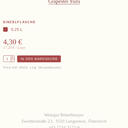
Grapester Yuzu
EINZELFLASCHE
0,25 L
4,30 €
17,20 €
/ Liter
+
IN DEN WARENKORB
-
Preis inkl. MwSt. zzgl. Versandkosten
Weingut Bründlmayer
Zwettlerstraße 23
3550 Langenlois
Österreich
+43 2734 2172-0