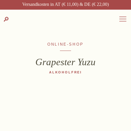
Suche
DE
EN
Versandkosten in AT (€ 11,00) & DE (€ 22,00)
Zum
Zur
Suche
🔎
DEUTSCH
ENGLISH
DE
EN
Inhalt
Kontakt-
springen
Info
springen
ONLINE-SHOP
Grapester Yuzu
WEINGUT
ALKOHOLFREI
Weingut
Lage, Herkunft & Klima
Weingarten
Weinkeller
Heurigenhof