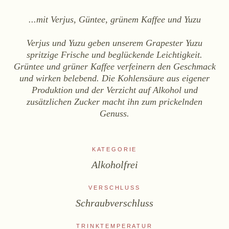
WEINE
...mit Verjus, Güntee, grünem Kaffee und Yuzu
Sekt
Weißwein
Verjus und Yuzu geben unserem Grapester Yuzu
Rosé
spritzige Frische und beglückende Leichtigkeit.
Grüntee und grüner Kaffee verfeinern den Geschmack
Rotwein
und wirken belebend. Die Kohlensäure aus eigener
Süßwein
Produktion und der Verzicht auf Alkohol und
zusätzlichen Zucker macht ihn zum prickelnden
Genuss.
ALKOHOLFREI
Fizz Blanc
Fizz Rosé
KATEGORIE
Grapester Yuzu
Alkoholfrei
Grapester Granatapfel
VERSCHLUSS
Grapester Ingwer
Schraubverschluss
KAUFEN
TRINKTEMPERATUR