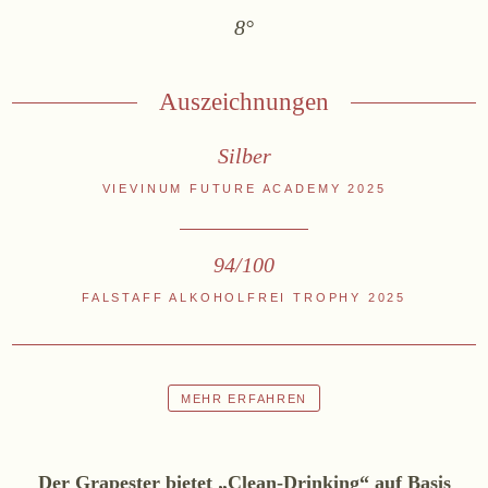
8°
Online-Shop
Ab Hof
Bezugsquellen
Auszeichnungen
Silber
ÜBER UNS
VIEVINUM FUTURE ACADEMY 2025
Aktuelles
Termine
Tagebuch
94/100
Team
FALSTAFF ALKOHOLFREI TROPHY 2025
Presse
Kontakt
MEHR ERFAHREN
Der Grapester bietet „Clean-Drinking“ auf Basis