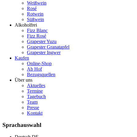
Weißwein
Rosé
Rotwein
Süßwein
Alkoholfrei
Fizz Blanc
Fizz Rosé
Grapester Yuzu
Grapester Granatapfel
Grapester Ingwer
Kaufen
Online-Shop
Ab Hof
Bezugsquellen
Über uns
Aktuelles
Termine
Tagebuch
Team
Presse
Kontakt
Sprachauswahl
Deutsch
DE