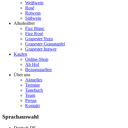
Weißwein
Rosé
Rotwein
Süßwein
Alkoholfrei
Fizz Blanc
Fizz Rosé
Grapester Yuzu
Grapester Granatapfel
Grapester Ingwer
Kaufen
Online-Shop
Ab Hof
Bezugsquellen
Über uns
Aktuelles
Termine
Tagebuch
Team
Presse
Kontakt
Sprachauswahl
Deutsch
DE