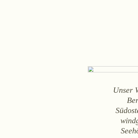
Zwettlerstraße 23
3550 Langen
Unser W
Ber
Südost
windg
Seeho