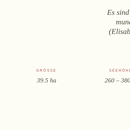
Es sin
mund
(Elisa
GRÖSSE
SEEHÖH
39.5 ha
260 – 38