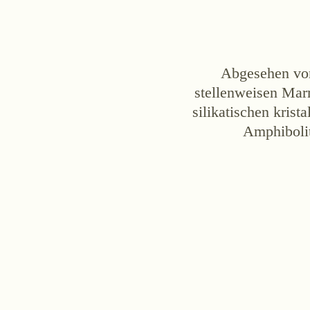
Abgesehen von 
stellenweisen Marm
silikatischen kris
Amphibolit