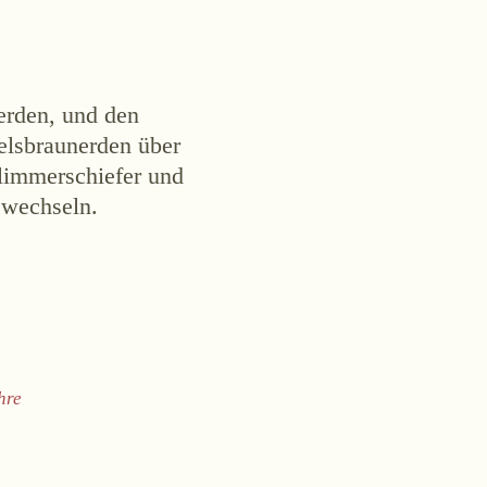
werden, und den
elsbraunerden über
Glimmerschiefer und
g wechseln.
hre