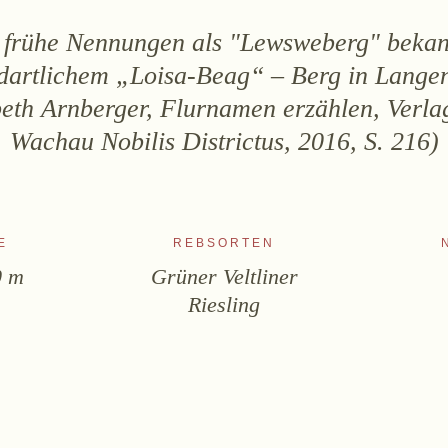
d frühe Nennungen als "Lewsweberg" bekan
artlichem „Loisa-Beag“ – Berg in Langen
beth Arnberger, Flurnamen erzählen, Verla
Wachau Nobilis Districtus, 2016, S. 216)
E
REBSORTEN
0 m
Grüner Veltliner
Riesling