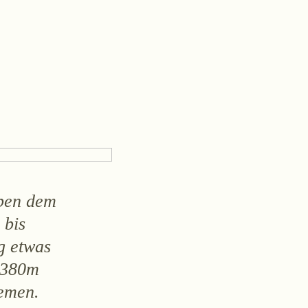
AGB
Widerruf
Impressum
eben dem
 bis
g etwas
u 380m
remen.