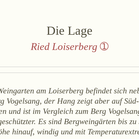
lois
Österreich
+43 2734 2172-0
weingut@bruendlmayer.at
Datenschutz
Die Lage
Ried Loiserberg
eingarten am Loiserberg befindet sich n
g Vogelsang, der Hang zeigt aber auf Süd-
en und ist im Vergleich zum Berg Vogelsan
eschützter. Es sind Bergweingärten bis z
̈he hinauf, windig und mit Temperaturext