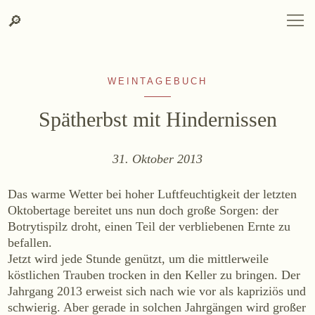
Zum
Zur
Suche
SPRACHAUSWAHL
DEUTSCH
ENGLISH
DE
EN
Suche
🔎
DEUTSCH
ENGLISH
DE
EN
Inhalt
Kontakt-
springen
Info
springen
WEINTAGEBUCH
Spätherbst mit Hindernissen
31. Oktober 2013
WEINGUT
Das warme Wetter bei hoher Luftfeuchtigkeit der letzten
Weingut
Oktobertage bereitet uns nun doch große Sorgen: der
Botrytispilz droht, einen Teil der verbliebenen Ernte zu
Lage, Herkunft & Klima
befallen.
Weingarten
Jetzt wird jede Stunde genützt, um die mittlerweile
Weinkeller
köstlichen Trauben trocken in den Keller zu bringen. Der
Heurigenhof
Jahrgang 2013 erweist sich nach wie vor als kapriziös und
schwierig. Aber gerade in solchen Jahrgängen wird großer