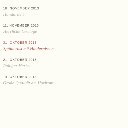
KAUFEN
18. NOVEMBER 2013
Online-Shop
Handarbeit
Ab Hof
11. NOVEMBER 2013
Bezugsquellen
Herrliche Lesetage
31. OKTOBER 2013
ÜBER UNS
Spätherbst mit Hindernissen
Aktuelles
21. OKTOBER 2013
Termine
Ruhiger Herbst
Tagebuch
14. OKTOBER 2013
Team
Große Qualität am Horizont
Presse
Kontakt
Zwettlerstraße 23
3550 Langenlois
Österreich
+43 2734 2172-0
weingut@bruendlmayer.at