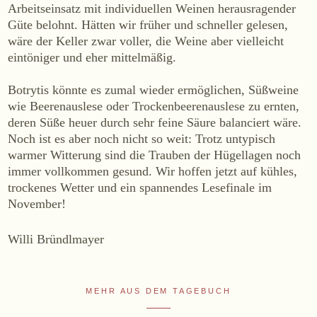
Arbeitseinsatz mit individuellen Weinen herausragender
WEINE
Güte belohnt. Hätten wir früher und schneller gelesen,
wäre der Keller zwar voller, die Weine aber vielleicht
Sekt
eintöniger und eher mittelmäßig.
Weißwein
Rosé
Botrytis könnte es zumal wieder ermöglichen, Süßweine
Rotwein
wie Beerenauslese oder Trockenbeerenauslese zu ernten,
deren Süße heuer durch sehr feine Säure balanciert wäre.
Süßwein
Noch ist es aber noch nicht so weit: Trotz untypisch
warmer Witterung sind die Trauben der Hügellagen noch
ALKOHOLFREI
immer vollkommen gesund. Wir hoffen jetzt auf kühles,
trockenes Wetter und ein spannendes Lesefinale im
Fizz Blanc
November!
Fizz Rosé
Grapester Yuzu
Willi Bründlmayer
Grapester Granatapfel
Grapester Ingwer
MEHR AUS DEM TAGEBUCH