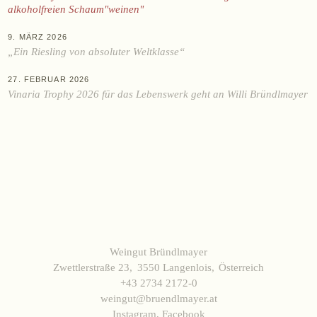
KAUFEN
alkoholfreien Schaum"weinen"
Online-Shop
9. MÄRZ 2026
Ab Hof
​​​​​​​„Ein Riesling von absoluter Weltklasse“
Bezugsquellen
27. FEBRUAR 2026
Vinaria Trophy 2026 für das Lebenswerk geht an Willi Bründlmayer
ÜBER UNS
Aktuelles
Termine
Tagebuch
Team
Presse
Kontakt
Weingut Bründlmayer
Zwettlerstraße 23
3550 Langenlois
Österreich
+43 2734 2172-0
Zwettlerstraße 23
3550 Langenlois
Österreich
weingut@bruendlmayer.at
+43 2734 2172-0
weingut@bruendlmayer.at
Instagram
,
Facebook