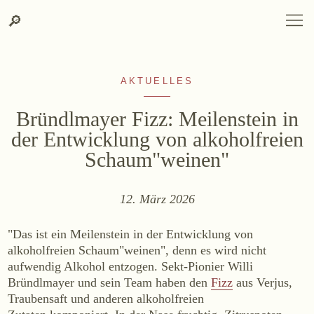
Zum
Zur
Suche
SPRACHAUSWAHL
DEUTSCH
ENGLISH
DE
EN
Suche
🔎
DEUTSCH
ENGLISH
DE
EN
Inhalt
Kontakt-
springen
Info
springen
AKTUELLES
Bründlmayer Fizz: Meilenstein in
der Entwicklung von alkoholfreien
Schaum"weinen"
WEINGUT
12. März 2026
Weingut
Lage, Herkunft & Klima
"Das ist ein Meilenstein in der Entwicklung von
Weingarten
alkoholfreien Schaum"weinen", denn es wird nicht
aufwendig Alkohol entzogen. Sekt-Pionier Willi
Weinkeller
Bründlmayer und sein Team haben den
Fizz
aus Verjus,
Heurigenhof
Traubensaft und anderen alkoholfreien