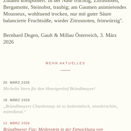
Zutaten komponiert. In der Nase fruchtig, Zitrusnoten,
WEINE
Bergamotte, Steinobst, traubig; am Gaumen animierendes
Mousseux, wohltuend trocken, nur mit guter Säure
Sekt
balancierte Fruchtsüße, wieder Zitrusnoten, feinwürzig".
Weißwein
Bernhard Degen, Gault & Millau Österreich, 3. März
Rosé
2026
Rotwein
Süßwein
MEHR AKTUELLES
ALKOHOLFREI
Fizz Blanc
20. MÄRZ 2026
Fizz Rosé
Michelin Stern für den Heurigenhof Bründlmayer!
Grapester Yuzu
18. MÄRZ 2026
Grapester Granatapfel
„Bründlmayers Chardonnay ist so hedonistisch, wunderschön,
mitreißend.“
Grapester Ingwer
12. MÄRZ 2026
Bründlmayer Fizz: Meilenstein in der Entwicklung von