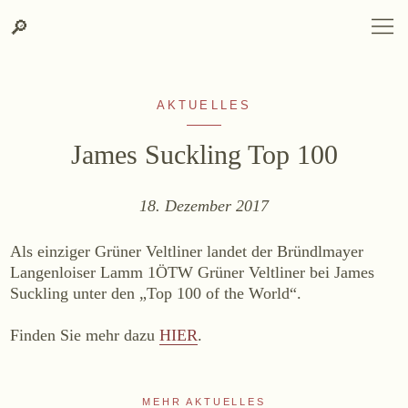
Zum
Zur
Suche
SPRACHAUSWAHL
DEUTSCH
ENGLISH
DE
EN
Suche
🔎
DEUTSCH
ENGLISH
DE
EN
Inhalt
Kontakt-
springen
Info
springen
AKTUELLES
James Suckling Top 100
18. Dezember 2017
WEINGUT
Als einziger Grüner Veltliner landet der Bründlmayer
Weingut
Langenloiser Lamm 1ÖTW Grüner Veltliner bei James
Suckling unter den „Top 100 of the World“.
Lage, Herkunft & Klima
Weingarten
Finden Sie mehr dazu
HIER
.
Weinkeller
Heurigenhof
MEHR AKTUELLES