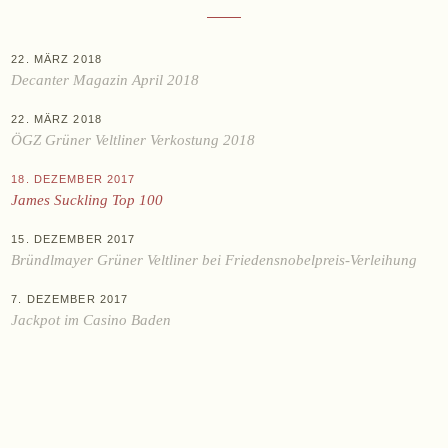
WEINE
22. MÄRZ 2018
Sekt
Decanter Magazin April 2018
Weißwein
22. MÄRZ 2018
Rosé
ÖGZ Grüner Veltliner Verkostung 2018
Rotwein
18. DEZEMBER 2017
Süßwein
James Suckling Top 100
ALKOHOLFREI
15. DEZEMBER 2017
Bründlmayer Grüner Veltliner bei Friedensnobelpreis-Verleihung
Fizz Blanc
7. DEZEMBER 2017
Fizz Rosé
Jackpot im Casino Baden
Grapester Yuzu
Grapester Granatapfel
Grapester Ingwer