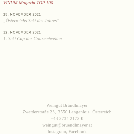
KAUFEN
VINUM Magazin TOP 100
Online-Shop
25. NOVEMBER 2021
Ab Hof
„Österreichs Sekt des Jahres“
Bezugsquellen
12. NOVEMBER 2021
1. Sekt Cup der Gourmetwelten
ÜBER UNS
Aktuelles
Termine
Tagebuch
Team
Presse
Kontakt
Weingut Bründlmayer
Zwettlerstraße 23
3550 Langenlois
Österreich
+43 2734 2172-0
weingut@bruendlmayer.at
Zwettlerstraße 23
3550 Langenlois
Österreich
+43 2734 2172-0
weingut@bruendlmayer.at
Instagram
,
Facebook