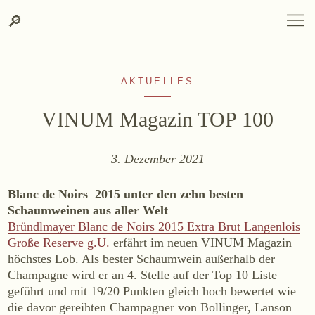
Zum
Zur
Suche
SPRACHAUSWAHL
DEUTSCH
ENGLISH
DE
EN
Suche
🔎
DEUTSCH
ENGLISH
DE
EN
Inhalt
Kontakt-
springen
Info
springen
AKTUELLES
VINUM Magazin TOP 100
3. Dezember 2021
WEINGUT
Blanc de Noirs 2015 unter den zehn besten
Weingut
Schaumweinen aus aller Welt
Bründlmayer Blanc de Noirs 2015 Extra Brut Langenlois
Lage, Herkunft & Klima
Große Reserve g.U.
erfährt im neuen VINUM Magazin
Weingarten
höchstes Lob. Als bester Schaumwein außerhalb der
Weinkeller
Champagne wird er an 4. Stelle auf der Top 10 Liste
geführt und mit 19/20 Punkten gleich hoch bewertet wie
Heurigenhof
die davor gereihten Champagner von Bollinger, Lanson