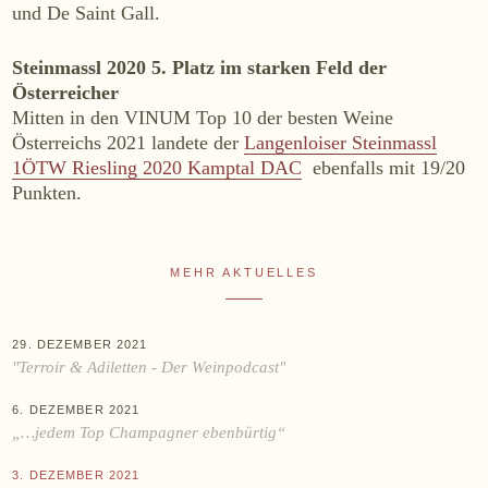
und De Saint Gall.
WEINE
Sekt
Steinmassl 2020 5. Platz im starken Feld der
Österreicher
Weißwein
Mitten in den VINUM Top 10 der besten Weine
Rosé
Österreichs 2021 landete der
Langenloiser Steinmassl
Rotwein
1ÖTW Riesling 2020 Kamptal DAC
ebenfalls mit 19/20
Punkten.
Süßwein
ALKOHOLFREI
MEHR AKTUELLES
Fizz Blanc
Fizz Rosé
29. DEZEMBER 2021
Grapester Yuzu
"Terroir & Adiletten - Der Weinpodcast"
Grapester Granatapfel
6. DEZEMBER 2021
Grapester Ingwer
„…jedem Top Champagner ebenbürtig“
3. DEZEMBER 2021