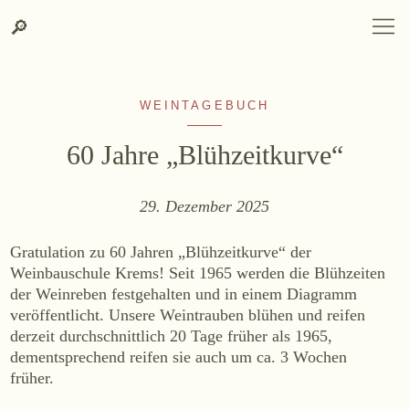
Suche
Zum
Zur
SPRACHAUSWAHL
DEUTSCH
ENGLISH
DE
EN
Suche
🔎
DEUTSCH
ENGLISH
DE
EN
Inhalt
Kontakt-
springen
Info
springen
WEINTAGEBUCH
60 Jahre „Blühzeitkurve“
29. Dezember 2025
WEINGUT
Gratulation zu 60 Jahren „Blühzeitkurve“ der
Weingut
Weinbauschule Krems! Seit 1965 werden die Blühzeiten
Lage, Herkunft & Klima
der Weinreben festgehalten und in einem Diagramm
veröffentlicht. Unsere Weintrauben blühen und reifen
Weingarten
derzeit durchschnittlich 20 Tage früher als 1965,
Weinkeller
dementsprechend reifen sie auch um ca. 3 Wochen
Heurigenhof
früher.