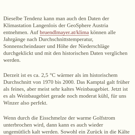
WEINE
Sekt
Dieselbe Tendenz kann man auch den Daten der
Klimastation Langenlois der GeoSphere Austria
Weißwein
entnehmen. Auf
bruendlmayer.at/klima
können alle
Rosé
Jahrgänge nach Durchschnittstemperatur,
Rotwein
Sonnenscheindauer und Höhe der Niederschläge
durchgeklickt und mit den historischen Daten verglichen
Süßwein
werden.
ALKOHOLFREI
Derzeit ist es ca. 2,5 °C wärmer als im historischem
Fizz Blanc
Durchschnitt von 1970 bis 2000. Das Kamptal galt früher
als feines, aber meist sehr kaltes Weinbaugebiet. Jetzt ist
Fizz Rosé
es als Weinbaugebiet gerade noch moderat kühl, für uns
Grapester Yuzu
Winzer also perfekt.
Grapester Granatapfel
Grapester Ingwer
Wenn durch die Eisschmelze der warme Golfstrom
unterbrochen wird, dann kann es auch wieder
ungemütlich kalt werden. Sowohl ein Zurück in die Kälte
KAUFEN