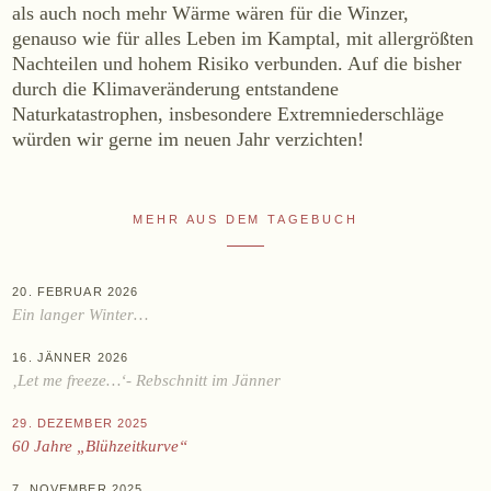
als auch noch mehr Wärme wären für die Winzer,
genauso wie für alles Leben im Kamptal, mit allergrößten
Online-Shop
Nachteilen und hohem Risiko verbunden. Auf die bisher
Ab Hof
durch die Klimaveränderung entstandene
Bezugsquellen
Naturkatastrophen, insbesondere Extremniederschläge
würden wir gerne im neuen Jahr verzichten!
ÜBER UNS
Aktuelles
MEHR AUS DEM TAGEBUCH
Termine
Tagebuch
20. FEBRUAR 2026
Team
Ein langer Winter…
Presse
16. JÄNNER 2026
Kontakt
‚Let me freeze…‘- Rebschnitt im Jänner
29. DEZEMBER 2025
60 Jahre „Blühzeitkurve“
Zwettlerstraße 23
3550 Langenlois
Österreich
+43 2734 2172-0
weingut@bruendlmayer.at
7. NOVEMBER 2025