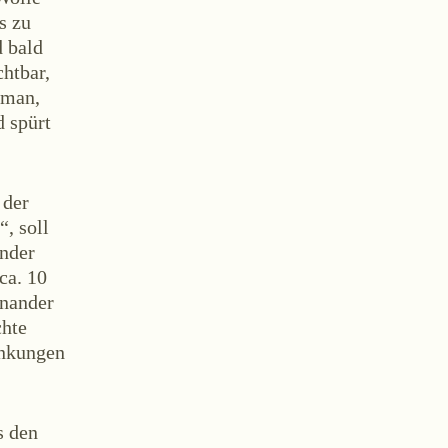
s zu
d bald
htbar,
 man,
 spürt
ontakt
 der
“, soll
ander
ca. 10
inander
chte
ankungen
AGB
Widerruf
Impressum
s den