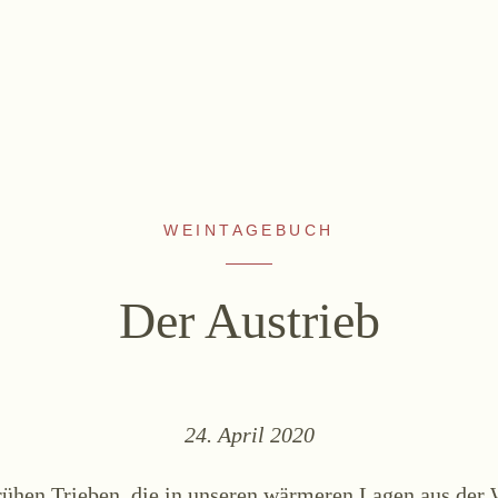
WEINTAGEBUCH
WEINE
ALKOHOLFREI
Sekt
Fizz Blanc
Der Austrieb
Weißwein
Fizz Rosé
Rosé
Grapester Yuzu
Rotwein
Grapester
24. April 2020
Süßwein
Granatapfel
Grapester Ingwer
rühen Trieben, die in unseren wärmeren Lagen aus der 