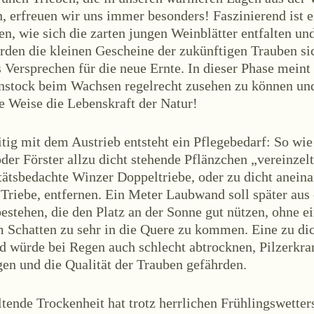
, erfreuen wir uns immer besonders! Faszinierend ist e
n, wie sich die zarten jungen Weinblätter entfalten un
rden die kleinen Gescheine der zukünftigen Trauben sic
s Versprechen für die neue Ernte. In dieser Phase meint
stock beim Wachsen regelrecht zusehen zu können und
ÜBER UNS
e Weise die Lebenskraft der Natur!
les
Termine
Tagebuch
Team
Presse
K
tig mit dem Austrieb entsteht ein Pflegebedarf: So wie
der Förster allzu dicht stehende Pflänzchen „vereinzelt
tätsbedachte Winzer Doppeltriebe, oder zu dicht anein
Triebe, entfernen. Ein Meter Laubwand soll später aus 
estehen, die den Platz an der Sonne gut nützen, ohne e
m Schatten zu sehr in die Quere zu kommen. Eine zu di
 würde bei Regen auch schlecht abtrocknen, Pilzerkr
gen und die Qualität der Trauben gefährden.
lois
Österreich
+43 2734 2172-0
weingut@bruendlmayer.at
Datenschutz
tende Trockenheit hat trotz herrlichen Frühlingswetter