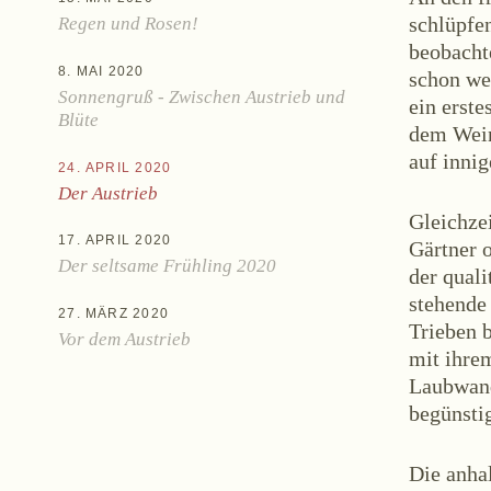
schlüpfen
Regen und Rosen!
beobachte
8. MAI 2020
schon we
Sonnengruß - Zwischen Austrieb und
ein erste
Blüte
dem Wein
auf innig
24. APRIL 2020
Aktuel
Der Austrieb
Gleichzei
17. APRIL 2020
Gärtner o
Der seltsame Frühling 2020
der quali
stehende 
27. MÄRZ 2020
Trieben b
Vor dem Austrieb
mit ihre
Laubwand
begünsti
Zwettlerstraße 23
3550 Langen
Die anhal