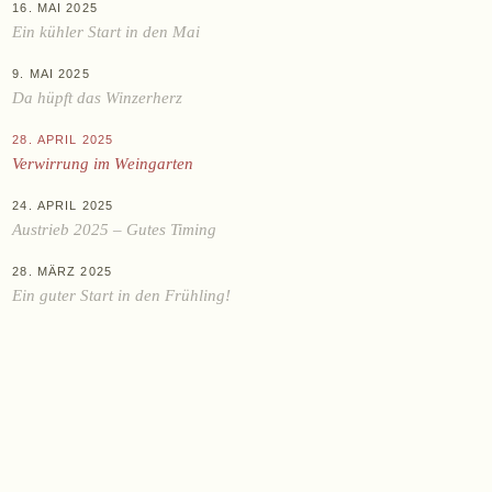
KAUFEN
16. MAI 2025
Ein kühler Start in den Mai
Online-Shop
Ab Hof
9. MAI 2025
Da hüpft das Winzerherz
Bezugsquellen
28. APRIL 2025
Verwirrung im Weingarten
ÜBER UNS
24. APRIL 2025
Aktuelles
Austrieb 2025 – Gutes Timing
Termine
28. MÄRZ 2025
Tagebuch
Ein guter Start in den Frühling!
Team
Presse
Kontakt
Zwettlerstraße 23
3550 Langenlois
Österreich
+43 2734 2172-0
weingut@bruendlmayer.at