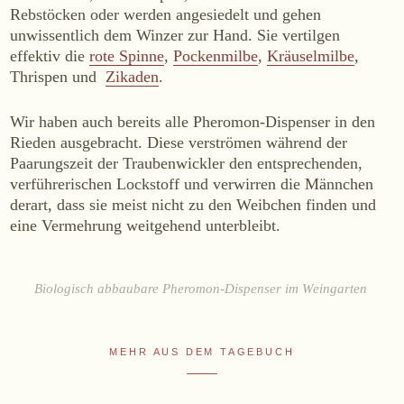
Rebstöcken oder werden angesiedelt und gehen
WEINE
unwissentlich dem Winzer zur Hand. Sie vertilgen
Sekt
effektiv die
rote Spinne
,
Pockenmilbe
,
Kräuselmilbe
,
Thrispen und
Zikaden
.
Weißwein
Rosé
Wir haben auch bereits alle Pheromon-Dispenser in den
Rotwein
Rieden ausgebracht. Diese verströmen während der
Süßwein
Paarungszeit der Traubenwickler den entsprechenden,
verführerischen Lockstoff und verwirren die Männchen
derart, dass sie meist nicht zu den Weibchen finden und
ALKOHOLFREI
eine Vermehrung weitgehend unterbleibt.
Fizz Blanc
Fizz Rosé
Biologisch abbaubare Pheromon-Dispenser im Weingarten
Grapester Yuzu
Grapester Granatapfel
Grapester Ingwer
MEHR AUS DEM TAGEBUCH