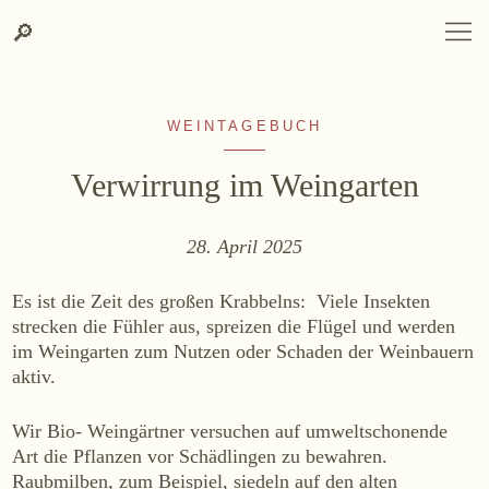
Zum
Zur
Suche
SPRACHAUSWAHL
DEUTSCH
ENGLISH
DE
EN
Suche
🔎
DEUTSCH
ENGLISH
DE
EN
Inhalt
Kontakt-
springen
Info
springen
WEINTAGEBUCH
Verwirrung im Weingarten
28. April 2025
WEINGUT
Es ist die Zeit des großen Krabbelns: Viele Insekten
Weingut
strecken die Fühler aus, spreizen die Flügel und werden
im Weingarten zum Nutzen oder Schaden der Weinbauern
Lage, Herkunft & Klima
aktiv.
Weingarten
Weinkeller
Wir Bio- Weingärtner versuchen auf umweltschonende
Heurigenhof
Art die Pflanzen vor Schädlingen zu bewahren.
Raubmilben, zum Beispiel, siedeln auf den alten