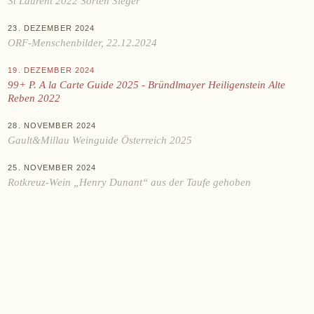
St Laurent 2022 Sorten Sieger
KAUFEN
Online-Shop
23. DEZEMBER 2024
ORF-Menschenbilder, 22.12.2024
Ab Hof
Bezugsquellen
19. DEZEMBER 2024
99+ P. A la Carte Guide 2025 - Bründlmayer Heiligenstein Alte
Reben 2022
ÜBER UNS
28. NOVEMBER 2024
Aktuelles
Gault&Millau Weinguide Österreich 2025
Termine
25. NOVEMBER 2024
Tagebuch
Rotkreuz-Wein „Henry Dunant“ aus der Taufe gehoben
Team
Presse
Kontakt
Zwettlerstraße 23
3550 Langenlois
Österreich
+43 2734 2172-0
weingut@bruendlmayer.at