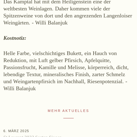
Das Kamptal hat mit dem Heiligenstein eine der
WEINE
weltbesten Weinlagen. Daher kommen viele der
Spitzenweine von dort und den angrezenden Langenloiser
Sekt
Weingärten.
-
Willi Balanjuk
Weißwein
Rosé
Kostnotiz:
Rotwein
Helle Farbe, vielschichtiges Bukett, ein Hauch von
Süßwein
Reduktion, mit Luft gelber Pfirsich, Apfelquitte,
Passionsfrucht, Kamille und Melisse, körperreich, dicht,
ALKOHOLFREI
lebendige Textur, mineralisches Finish, zarter Schmelz
und Weingartenpfirsich im Nachhall, Riesenpotenzial.
-
Fizz Blanc
Willi Balanjuk
Fizz Rosé
Grapester Yuzu
Grapester Granatapfel
MEHR AKTUELLES
Grapester Ingwer
6. MÄRZ 2025