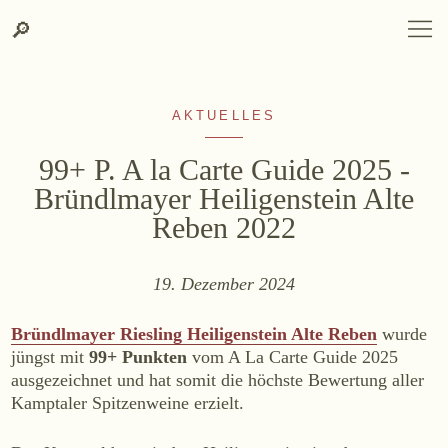
Zum
Zur
Suche
SPRACHAUSWAHL
DEUTSCH
ENGLISH
DE
EN
Suche
🔎
DEUTSCH
ENGLISH
DE
EN
Inhalt
Kontakt-
springen
Info
springen
AKTUELLES
99+ P. A la Carte Guide 2025 -
Bründlmayer Heiligenstein Alte
Reben 2022
WEINGUT
19. Dezember 2024
Weingut
Lage, Herkunft & Klima
Bründlmayer Riesling Heiligenstein Alte Reben
wurde
Weingarten
jüngst mit
99+ Punkten
vom A La Carte Guide 2025
ausgezeichnet und hat somit die höchste Bewertung aller
Weinkeller
Kamptaler Spitzenweine erzielt.
Heurigenhof