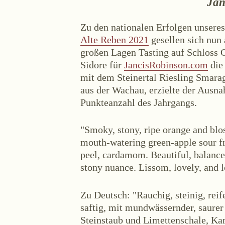
Jan
Zu den nationalen Erfolgen unsere
Alte Reben 2021
gesellen sich nun 
großen Lagen Tasting auf Schloss 
Sidore für
JancisRobinson.com
die
mit dem Steinertal Riesling Smara
Aktuel
aus der Wachau, erzielte der Ausn
Punkteanzahl des Jahrgangs.
"Smoky, stony, ripe orange and blos
mouth-watering green-apple sour fr
peel, cardamom. Beautiful, balanced
stony nuance. Lissom, lovely, and l
Zu Deutsch: "Rauchig, steinig, rei
Zwettlerstraße 23
3550 Langen
saftig, mit mundwässernder, saurer
Steinstaub und Limettenschale, Ka