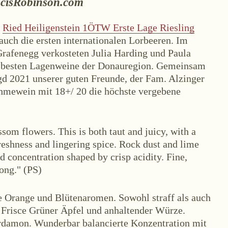
cisRobinson.com
s
Ried Heiligenstein 1ÖTW Erste Lage Riesling
auch die ersten internationalen Lorbeeren. Im
Grafenegg verkosteten Julia Harding und Paula
 besten Lagenweine der Donauregion. Gemeinsam
ÜBER UNS
gd 2021 unserer guten Freunde, der Fam. Alzinger
les
Termine
Tagebuch
Team
Presse
K
ahmewein mit 18+/ 20 die höchste vergebene
som flowers. This is both taut and juicy, with a
eshness and lingering spice. Rock dust and lime
 concentration shaped by crisp acidity. Fine,
ong." (PS)
fe Orange und Blütenaromen. Sowohl straff als auch
lois
Österreich
+43 2734 2172-0
weingut@bruendlmayer.at
Datenschutz
 Frisce Grüner Äpfel und anhaltender Würze.
rdamon. Wunderbar balancierte Konzentration mit