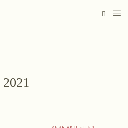
KAUFEN
Online-Shop
s 2021
Ab Hof
Bezugsquellen
MEHR AKTUELLES