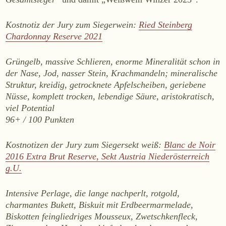
WEINE
Kostnotiz der Jury zum Siegerwein:
Ried Steinberg
Sekt
Chardonnay Reserve 2021
Weißwein
Rosé
Grüngelb, massive Schlieren, enorme Mineralität schon in
Rotwein
der Nase, Jod, nasser Stein, Krachmandeln; mineralische
Struktur, kreidig, getrocknete Apfelscheiben, geriebene
Süßwein
Nüsse, komplett trocken, lebendige Säure, aristokratisch,
viel Potential
ALKOHOLFREI
96+ / 100 Punkten
Fizz Blanc
Kostnotizen der Jury zum Siegersekt weiß:
Blanc de Noir
Fizz Rosé
2016 Extra Brut Reserve, Sekt Austria Niederösterreich
Grapester Yuzu
g.U.
Grapester Granatapfel
Intensive Perlage, die lange nachperlt, rotgold,
Grapester Ingwer
charmantes Bukett, Biskuit mit Erdbeermarmelade,
Biskotten feingliedriges Mousseux, Zwetschkenfleck,
KAUFEN