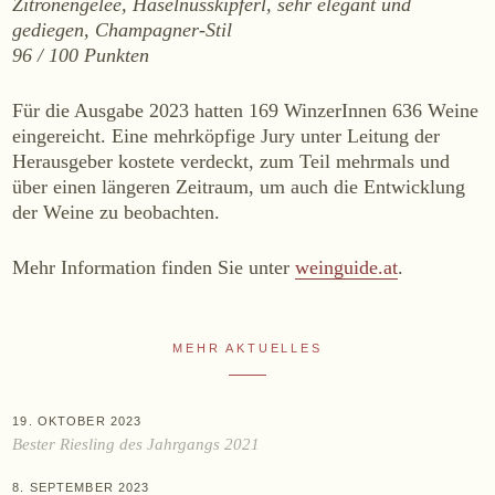
Zitronengelee, Haselnusskipferl, sehr elegant und
gediegen,
Champagner-Stil
Online-Shop
96 / 100 Punkten
Ab Hof
Bezugsquellen
Für die Ausgabe 2023 hatten 169 WinzerInnen 636 Weine
eingereicht. Eine mehrköpfige Jury unter Leitung der
Herausgeber kostete verdeckt, zum Teil mehrmals und
ÜBER UNS
über einen längeren Zeitraum, um auch die Entwicklung
Aktuelles
der Weine zu beobachten.
Termine
Mehr Information finden Sie unter
weinguide.at
.
Tagebuch
Team
Presse
MEHR AKTUELLES
Kontakt
19. OKTOBER 2023
Bester Riesling des Jahrgangs 2021
Zwettlerstraße 23
3550 Langenlois
Österreich
+43 2734 2172-0
weingut@bruendlmayer.at
8. SEPTEMBER 2023