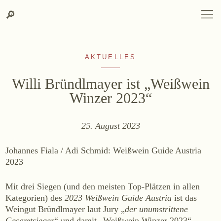
Suche
Zum
Zur
SPRACHAUSWAHL
DEUTSCH
ENGLISH
DE
EN
Suche
🔎
DEUTSCH
ENGLISH
DE
EN
Inhalt
Kontakt-
springen
Info
springen
AKTUELLES
Willi Bründlmayer ist „Weißwein
Winzer 2023“
WEINGUT
25. August 2023
Weingut
Johannes Fiala / Adi Schmid: Weißwein Guide Austria
Lage, Herkunft & Klima
2023
Weingarten
Mit drei Siegen (und den meisten Top-Plätzen in allen
Weinkeller
Kategorien) des
2023 Weißwein Guide Austria
ist das
Heurigenhof
Weingut Bründlmayer laut Jury „
der unumstrittene
Gesamtsieger
“ und damit „Weißwein Winzer 2023“.