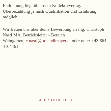
+43 2734 2172-0
weingut@bruendlmayer.at
Entlohnung liegt über dem Kollektivvertag.
Datenschutz
AGB
Widerruf
Impressum
Überbezahlung je nach Qualifikation und Erfahrung
möglich.
Wir freuen uns über deine Bewerbung an Ing. Christoph
Nastl MA, Betriebsleiter - Bereich
Weingarten,
c.nastl@bruendlmayer.at
oder unter +43 664
4164461!
MEHR AKTUELLES