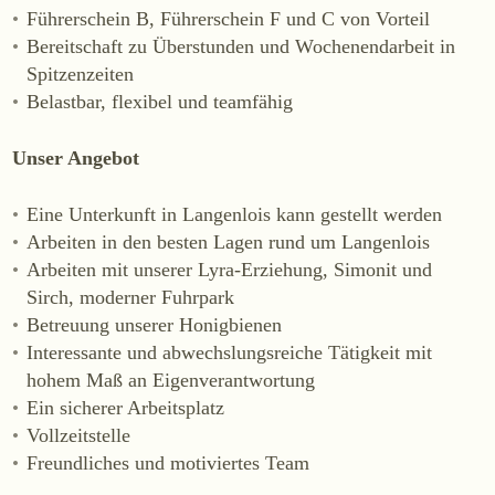
Führerschein B, Führerschein F und C von Vorteil
Online-Shop
Bereitschaft zu Überstunden und Wochenendarbeit in
Ab Hof
Spitzenzeiten
Bezugsquellen
Belastbar, flexibel und teamfähig
Unser Angebot
ÜBER UNS
Aktuelles
Eine Unterkunft in Langenlois kann gestellt werden
Termine
Arbeiten in den besten Lagen rund um Langenlois
Tagebuch
Arbeiten mit unserer Lyra-Erziehung, Simonit und
Sirch, moderner Fuhrpark
Team
Betreuung unserer Honigbienen
Presse
Interessante und abwechslungsreiche Tätigkeit mit
Kontakt
hohem Maß an Eigenverantwortung
Ein sicherer Arbeitsplatz
Vollzeitstelle
Freundliches und motiviertes Team
Zwettlerstraße 23
3550 Langenlois
Österreich