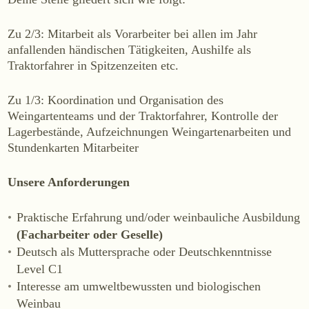
WEINE
Zu 2/3: Mitarbeit als Vorarbeiter bei allen im Jahr
Sekt
anfallenden händischen Tätigkeiten, Aushilfe als
Weißwein
Traktorfahrer in Spitzenzeiten etc.
Rosé
Rotwein
Zu 1/3: Koordination und Organisation des
Weingartenteams und der Traktorfahrer, Kontrolle der
Süßwein
Lagerbestände, Aufzeichnungen Weingartenarbeiten und
Stundenkarten Mitarbeiter
ALKOHOLFREI
Fizz Blanc
Unsere Anforderungen
Fizz Rosé
Praktische Erfahrung und/oder weinbauliche Ausbildung
Grapester Yuzu
(Facharbeiter oder Geselle)
Grapester Granatapfel
Deutsch als Muttersprache oder Deutschkenntnisse
Grapester Ingwer
Level C1
Interesse am umweltbewussten und biologischen
Weinbau
KAUFEN