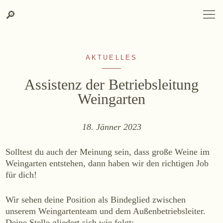
Suche
SPRACHAUSWAHL
DEUTSCH
ENGLISH
DE
EN
Zum
Zur
Suche
🔎
DEUTSCH
ENGLISH
DE
EN
Inhalt
Kontakt-
springen
Info
springen
AKTUELLES
Assistenz der Betriebsleitung
Weingarten
WEINGUT
18. Jänner 2023
Weingut
Solltest du auch der Meinung sein, dass große Weine im
Lage, Herkunft & Klima
Weingarten entstehen, dann haben wir den richtigen Job
Weingarten
für dich!
Weinkeller
Wir sehen deine Position als Bindeglied zwischen
Heurigenhof
unserem Weingartenteam und dem Außenbetriebsleiter.
Deine Stelle gliedert sich wie folgt: