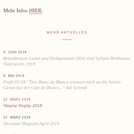
WEINE
Mehr Infos
HIER
.
Sekt
Weißwein
MEHR AKTUELLES
Rosé
Rotwein
4. JUNI 2018
Süßwein
Bründlmayer Lamm und Heiligenstein 2016 sind Spitzen-Weißweine
Österreichs 2018
ALKOHOLFREI
9. MAI 2018
Fizz Blanc
Profil 05/18: "Der Blanc de Blancs erinnert mich an die besten
Gewächse der Côte de Blancs..." Adi Schmid
Fizz Rosé
Grapester Yuzu
22. MÄRZ 2018
Vinaria Trophy 2018
Grapester Granatapfel
Grapester Ingwer
22. MÄRZ 2018
Decanter Magazin April 2018