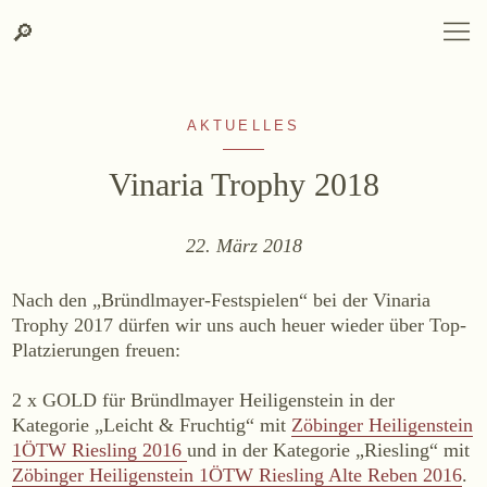
Zum
Zur
Suche
SPRACHAUSWAHL
DEUTSCH
ENGLISH
DE
EN
Suche
🔎
DEUTSCH
ENGLISH
DE
EN
Inhalt
Kontakt-
springen
Info
springen
AKTUELLES
Vinaria Trophy 2018
22. März 2018
WEINGUT
Nach den „Bründlmayer-Festspielen“ bei der Vinaria
Weingut
Trophy 2017 dürfen wir uns auch heuer wieder über Top-
Platzierungen freuen:
Lage, Herkunft & Klima
Weingarten
2 x GOLD für Bründlmayer Heiligenstein in der
Weinkeller
Kategorie „Leicht & Fruchtig“ mit
Zöbinger Heiligenstein
1ÖTW Riesling 2016
und in der Kategorie „Riesling“ mit
Heurigenhof
Zöbinger Heiligenstein 1ÖTW Riesling Alte Reben 2016
.