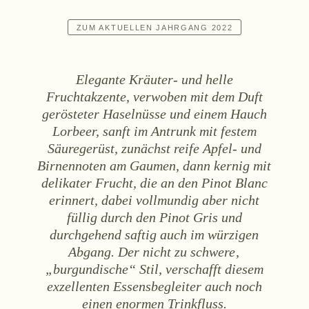
Sekt
ZUM AKTUELLEN JAHRGANG 2022
Weißwein
Rosé
Elegante Kräuter- und helle
Rotwein
Fruchtakzente, verwoben mit dem Duft
Süßwein
gerösteter Haselnüsse und einem Hauch
Lorbeer, sanft im Antrunk mit festem
Säuregerüst, zunächst reife Apfel- und
ALKOHOLFREI
Birnennoten am Gaumen, dann kernig mit
Fizz Blanc
delikater Frucht, die an den Pinot Blanc
Fizz Rosé
erinnert, dabei vollmundig aber nicht
Grapester Yuzu
füllig durch den Pinot Gris und
durchgehend saftig auch im würzigen
Grapester Granatapfel
Abgang. Der nicht zu schwere‚
Grapester Ingwer
„burgundische“ Stil, verschafft diesem
exzellenten Essensbegleiter auch noch
KAUFEN
einen enormen Trinkfluss.