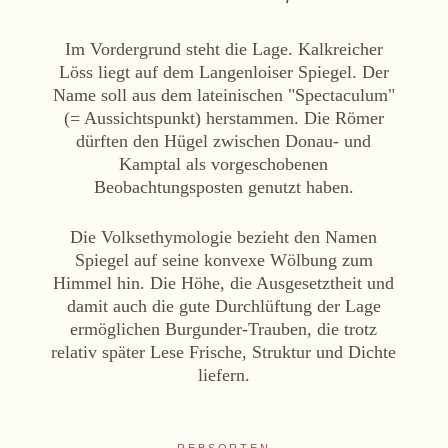
Online-Shop
Ab Hof
Im Vordergrund steht die Lage. Kalkreicher
Löss liegt auf dem Langenloiser Spiegel. Der
Bezugsquellen
Name soll aus dem lateinischen "Spectaculum"
(= Aussichtspunkt) herstammen. Die Römer
ÜBER UNS
dürften den Hügel zwischen Donau- und
Kamptal als vorgeschobenen
Aktuelles
Beobachtungsposten genutzt haben.
Termine
Tagebuch
Die Volksethymologie bezieht den Namen
Spiegel auf seine konvexe Wölbung zum
Team
Himmel hin. Die Höhe, die Ausgesetztheit und
Presse
damit auch die gute Durchlüftung der Lage
Kontakt
ermöglichen Burgunder-Trauben, die trotz
relativ später Lese Frische, Struktur und Dichte
liefern.