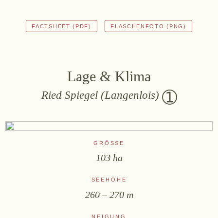
FACTSHEET (PDF)
FLASCHENFOTO (PNG)
Zwettlerstraße 23
3550 Langenlois
Österreich
+43 2734 2172-0
weingut@bruendlmayer.at
Datenschutz
AGB
Widerruf
Impressum
Lage & Klima
Ried Spiegel (Langenlois)
GRÖSSE
103 ha
SEEHÖHE
260 – 270 m
NEIGUNG