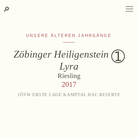
Zum
Zur
Suche
🔎
DEUTSCH
ENGLISH
DE
EN
Inhalt
Kontakt-
springen
Info
springen
UNSERE ÄLTEREN JAHRGÄNGE
Zöbinger Heiligenstein
Lyra
WEINGUT
Riesling
Weingut
2017
Lage, Herkunft & Klima
1ÖTW ERSTE LAGE KAMPTAL DAC RESERVE
Weingarten
Weinkeller
Heurigenhof
WEINE