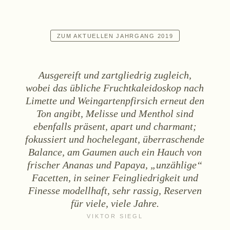
Sekt
Weißwein
ZUM AKTUELLEN JAHRGANG 2019
Rosé
Rotwein
Ausgereift und zartgliedrig zugleich,
Süßwein
wobei das übliche Fruchtkaleidoskop nach
Limette und Weingartenpfirsich erneut den
ALKOHOLFREI
Ton angibt, Melisse und Menthol sind
ebenfalls präsent, apart und charmant;
Fizz Blanc
fokussiert und hochelegant, überraschende
Fizz Rosé
Balance, am Gaumen auch ein Hauch von
Grapester Yuzu
frischer Ananas und Papaya, „unzählige“
Grapester Granatapfel
Facetten, in seiner Feingliedrigkeit und
Grapester Ingwer
Finesse modellhaft, sehr rassig, Reserven
für viele, viele Jahre.
KAUFEN
VIKTOR SIEGL