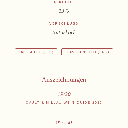
ALKOHOL
13%
VERSCHLUSS
Naturkork
FACTSHEET (PDF)
FLASCHENFOTO (PNG)
Auszeichnungen
Zwettlerstraße 23
3550 Langenlois
Österreich
19/20
+43 2734 2172-0
weingut@bruendlmayer.at
GAULT & MILLAU WEIN GUIDE 2019
Datenschutz
AGB
Widerruf
Impressum
95/100