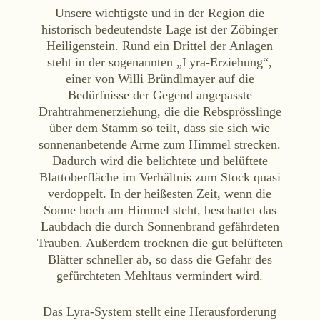
Online-Shop
Unsere wichtigste und in der Region die
Ab Hof
historisch bedeutendste Lage ist der Zöbinger
Heiligenstein. Rund ein Drittel der Anlagen
Bezugsquellen
steht in der sogenannten „Lyra-Erziehung“,
einer von Willi Bründlmayer auf die
ÜBER UNS
Bedürfnisse der Gegend angepasste
Drahtrahmenerziehung, die die Rebsprösslinge
Aktuelles
über dem Stamm so teilt, dass sie sich wie
Termine
sonnenanbetende Arme zum Himmel strecken.
Tagebuch
Dadurch wird die belichtete und belüftete
Blattoberfläche im Verhältnis zum Stock quasi
Team
verdoppelt. In der heißesten Zeit, wenn die
Presse
Sonne hoch am Himmel steht, beschattet das
Kontakt
Laubdach die durch Sonnenbrand gefährdeten
Trauben. Außerdem trocknen die gut belüfteten
Blätter schneller ab, so dass die Gefahr des
gefürchteten Mehltaus vermindert wird.
Das Lyra-System stellt eine Herausforderung