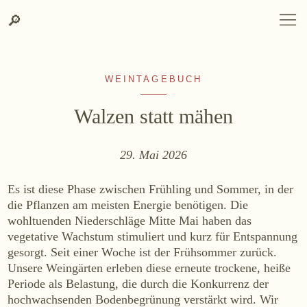
Zum
Zur
Suche
SPRACHAUSWAHL
DEUTSCH
ENGLISH
DE
EN
Suche
🔎
DEUTSCH
ENGLISH
DE
EN
Inhalt
Kontakt-
springen
Info
springen
WEINTAGEBUCH
Walzen statt mähen
29. Mai 2026
WEINGUT
Es ist diese Phase zwischen Frühling und Sommer, in der
Weingut
die Pflanzen am meisten Energie benötigen. Die
wohltuenden Niederschläge Mitte Mai haben das
Lage, Herkunft & Klima
vegetative Wachstum stimuliert und kurz für Entspannung
Weingarten
gesorgt. Seit einer Woche ist der Frühsommer zurück.
Weinkeller
Unsere Weingärten erleben diese erneute trockene, heiße
Heurigenhof
Periode als Belastung, die durch die Konkurrenz der
hochwachsenden Bodenbegrünung verstärkt wird. Wir