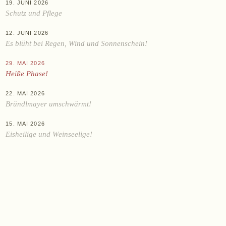
KAUFEN
19. JUNI 2026
Schutz und Pflege
Online-Shop
12. JUNI 2026
Ab Hof
Es blüht bei Regen, Wind und Sonnenschein!
Bezugsquellen
29. MAI 2026
Heiße Phase!
ÜBER UNS
22. MAI 2026
Aktuelles
Bründlmayer umschwärmt!
Termine
15. MAI 2026
Tagebuch
Eisheilige und Weinseelige!
Team
Presse
Kontakt
Zwettlerstraße 23
3550 Langenlois
Österreich
+43 2734 2172-0
weingut@bruendlmayer.at