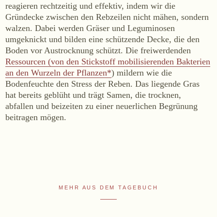
reagieren rechtzeitig und effektiv, indem wir die
WEINE
Gründecke zwischen den Rebzeilen nicht mähen, sondern
walzen. Dabei werden Gräser und Leguminosen
Sekt
umgeknickt und bilden eine schützende Decke, die den
Weißwein
Boden vor Austrocknung schützt. Die freiwerdenden
Rosé
Ressourcen (von den Stickstoff mobilisierenden Bakterien
Rotwein
an den Wurzeln der Pflanzen*
) mildern wie die
Bodenfeuchte den Stress der Reben. Das liegende Gras
Süßwein
hat bereits geblüht und trägt Samen, die trocknen,
abfallen und beizeiten zu einer neuerlichen Begrünung
ALKOHOLFREI
beitragen mögen.
Fizz Blanc
Fizz Rosé
Grapester Yuzu
Grapester Granatapfel
MEHR AUS DEM TAGEBUCH
Grapester Ingwer