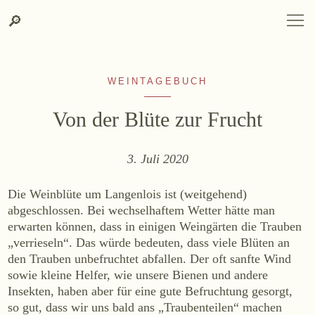
Suche
Zum
Zur
SPRACHAUSWAHL
DEUTSCH
ENGLISH
DE
EN
Suche
🔎
DEUTSCH
ENGLISH
DE
EN
Inhalt
Kontakt-
springen
Info
springen
WEINTAGEBUCH
Von der Blüte zur Frucht
3. Juli 2020
WEINGUT
Die Weinblüte um Langenlois ist (weitgehend)
Weingut
abgeschlossen. Bei wechselhaftem Wetter hätte man
Lage, Herkunft & Klima
erwarten können, dass in einigen Weingärten die Trauben
„verrieseln“. Das würde bedeuten, dass viele Blüten an
Weingarten
den Trauben unbefruchtet abfallen. Der oft sanfte Wind
Weinkeller
sowie kleine Helfer, wie unsere Bienen und andere
Heurigenhof
Insekten, haben aber für eine gute Befruchtung gesorgt,
so gut, dass wir uns bald ans „Traubenteilen“ machen