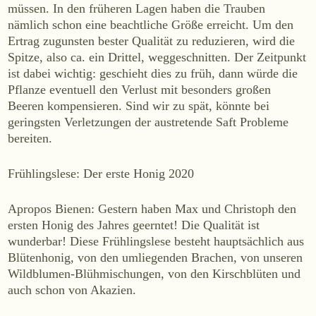
müssen. In den früheren Lagen haben die Trauben
WEINE
nämlich schon eine beachtliche Größe erreicht. Um den
Sekt
Ertrag zugunsten bester Qualität zu reduzieren, wird die
Spitze, also ca. ein Drittel, weggeschnitten. Der Zeitpunkt
Weißwein
ist dabei wichtig: geschieht dies zu früh, dann würde die
Rosé
Pflanze eventuell den Verlust mit besonders großen
Rotwein
Beeren kompensieren. Sind wir zu spät, könnte bei
geringsten Verletzungen der austretende Saft Probleme
Süßwein
bereiten.
ALKOHOLFREI
Frühlingslese: Der erste Honig 2020
Fizz Blanc
Apropos Bienen: Gestern haben Max und Christoph den
Fizz Rosé
ersten Honig des Jahres geerntet! Die Qualität ist
Grapester Yuzu
wunderbar! Diese Frühlingslese besteht hauptsächlich aus
Grapester Granatapfel
Blütenhonig, von den umliegenden Brachen, von unseren
Grapester Ingwer
Wildblumen-Blühmischungen, von den Kirschblüten und
auch schon von Akazien.
KAUFEN