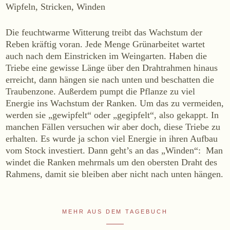
Wipfeln, Stricken, Winden
Online-Shop
Die feuchtwarme Witterung treibt das Wachstum der
Ab Hof
Reben kräftig voran. Jede Menge Grünarbeitet wartet
Bezugsquellen
auch nach dem Einstricken im Weingarten. Haben die
Triebe eine gewisse Länge über den Drahtrahmen hinaus
ÜBER UNS
erreicht, dann hängen sie nach unten und beschatten die
Traubenzone. Außerdem pumpt die Pflanze zu viel
Aktuelles
Energie ins Wachstum der Ranken. Um das zu vermeiden,
Termine
werden sie „gewipfelt“ oder „gegipfelt“, also gekappt. In
manchen Fällen versuchen wir aber doch, diese Triebe zu
Tagebuch
erhalten. Es wurde ja schon viel Energie in ihren Aufbau
Team
vom Stock investiert. Dann geht’s an das „Winden“: Man
Presse
windet die Ranken mehrmals um den obersten Draht des
Kontakt
Rahmens, damit sie bleiben aber nicht nach unten hängen.
Zwettlerstraße 23
3550 Langenlois
Österreich
MEHR AUS DEM TAGEBUCH
+43 2734 2172-0
weingut@bruendlmayer.at