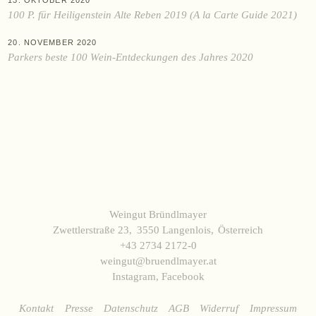
KAUFEN
100 P. für Heiligenstein Alte Reben 2019 (A la Carte Guide 2021)
Online-Shop
20. NOVEMBER 2020
Ab Hof
Parkers beste 100 Wein-Entdeckungen des Jahres 2020
Bezugsquellen
ÜBER UNS
Aktuelles
Termine
Tagebuch
Team
Weingut Bründlmayer
Presse
Zwettlerstraße 23
3550 Langenlois
Österreich
Kontakt
+43 2734 2172-0
weingut@bruendlmayer.at
Instagram
,
Facebook
Zwettlerstraße 23
3550 Langenlois
Österreich
+43 2734 2172-0
weingut@bruendlmayer.at
Kontakt
Presse
Datenschutz
AGB
Widerruf
Impressum