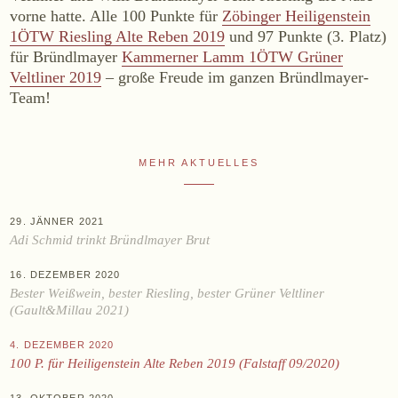
vorne hatte. Alle 100 Punkte für
Zöbinger Heiligenstein
WEINE
1ÖTW Riesling Alte Reben 2019
und 97 Punkte (3. Platz)
Sekt
für Bründlmayer
Kammerner Lamm 1ÖTW Grüner
Veltliner 2019
– große Freude im ganzen Bründlmayer-
Weißwein
Team!
Rosé
Rotwein
Süßwein
MEHR AKTUELLES
ALKOHOLFREI
29. JÄNNER 2021
Adi Schmid trinkt Bründlmayer Brut
Fizz Blanc
Fizz Rosé
16. DEZEMBER 2020
Bester Weißwein, bester Riesling, bester Grüner Veltliner
Grapester Yuzu
(Gault&Millau 2021)
Grapester Granatapfel
4. DEZEMBER 2020
Grapester Ingwer
100 P. für Heiligenstein Alte Reben 2019 (Falstaff 09/2020)
13. OKTOBER 2020