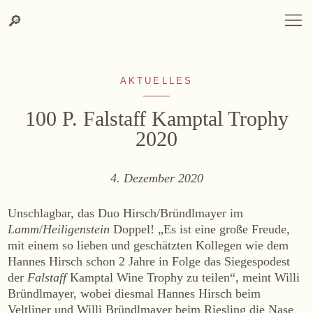
Zum
Zur
Suche
SPRACHAUSWAHL
DEUTSCH
ENGLISH
DE
EN
Suche
🔎
DEUTSCH
ENGLISH
DE
EN
Inhalt
Kontakt-
springen
Info
springen
AKTUELLES
100 P. Falstaff Kamptal Trophy
2020
4. Dezember 2020
WEINGUT
Weingut
Unschlagbar, das Duo Hirsch/Bründlmayer im
Lage, Herkunft & Klima
Lamm
/
Heiligenstein
Doppel! „Es ist eine große Freude,
mit einem so lieben und geschätzten Kollegen wie dem
Weingarten
Hannes Hirsch schon 2 Jahre in Folge das Siegespodest
Weinkeller
der
Falstaff
Kamptal Wine Trophy zu teilen“, meint Willi
Heurigenhof
Bründlmayer, wobei diesmal Hannes Hirsch beim
Veltliner und Willi Bründlmayer beim Riesling die Nase