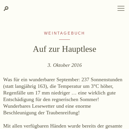
Zum
Zur
Suche
SPRACHAUSWAHL
DEUTSCH
ENGLISH
DE
EN
Suche
🔎
DEUTSCH
ENGLISH
DE
EN
Inhalt
Kontakt-
springen
Info
springen
WEINTAGEBUCH
Auf zur Hauptlese
3. Oktober 2016
WEINGUT
Was für ein wunderbarer September: 237 Sonnenstunden
Weingut
(statt langjährig 163), die Temperatur um 3°C höher,
Regenfälle um 17 mm niedriger … eine wirklich gute
Lage, Herkunft & Klima
Entschädigung für den regnerischen Sommer!
Weingarten
Wunderbares Lesewetter und eine enorme
Weinkeller
Beschleunigung der Traubenreifung!
Heurigenhof
Mit allen verfügbaren Händen wurde bereits der gesamte