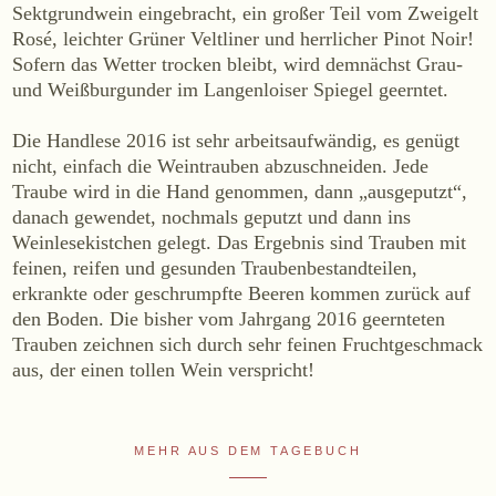
Sektgrundwein eingebracht, ein großer Teil vom Zweigelt
WEINE
Rosé, leichter Grüner Veltliner und herrlicher Pinot Noir!
Sofern das Wetter trocken bleibt, wird demnächst Grau-
Sekt
und Weißburgunder im Langenloiser Spiegel geerntet.
Weißwein
Rosé
Die Handlese 2016 ist sehr arbeitsaufwändig, es genügt
Rotwein
nicht, einfach die Weintrauben abzuschneiden. Jede
Traube wird in die Hand genommen, dann „ausgeputzt“,
Süßwein
danach gewendet, nochmals geputzt und dann ins
Weinlesekistchen gelegt. Das Ergebnis sind Trauben mit
ALKOHOLFREI
feinen, reifen und gesunden Traubenbestandteilen,
erkrankte oder geschrumpfte Beeren kommen zurück auf
Fizz Blanc
den Boden. Die bisher vom Jahrgang 2016 geernteten
Fizz Rosé
Trauben zeichnen sich durch sehr feinen Fruchtgeschmack
Grapester Yuzu
aus, der einen tollen Wein verspricht!
Grapester Granatapfel
Grapester Ingwer
MEHR AUS DEM TAGEBUCH