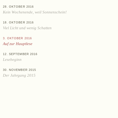
KAUFEN
28. OKTOBER 2016
Online-Shop
Kein Wochenende, weil Sonnenschein!
Ab Hof
18. OKTOBER 2016
Bezugsquellen
Viel Licht und wenig Schatten
3. OKTOBER 2016
ÜBER UNS
Auf zur Hauptlese
Aktuelles
12. SEPTEMBER 2016
Termine
Lesebeginn
Tagebuch
30. NOVEMBER 2015
Team
Der Jahrgang 2015
Presse
Kontakt
Zwettlerstraße 23
3550 Langenlois
Österreich
+43 2734 2172-0
weingut@bruendlmayer.at