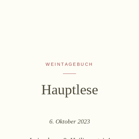
WEINTAGEBUCH
WEINE
ALKOHOLFREI
Sekt
Fizz Blanc
Hauptlese
Weißwein
Fizz Rosé
Rosé
Grapester Yuzu
Rotwein
Grapester
6. Oktober 2023
Süßwein
Granatapfel
Grapester Ingwer