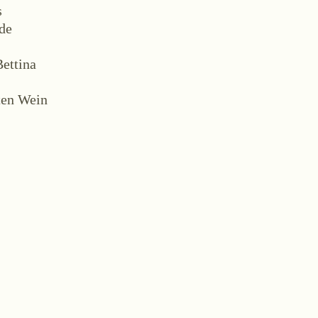
s
de
Bettina
m
ten Wein