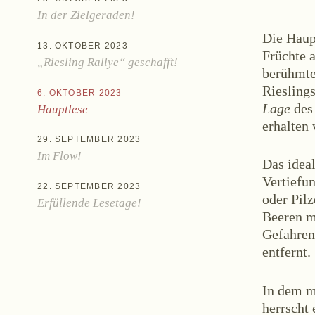
In der Zielgeraden!
Die Haup
13. OKTOBER 2023
Früchte 
„Riesling Rallye“ geschafft!
berühmt
Riesling
6. OKTOBER 2023
Lage
des
Hauptlese
Aktuel
erhalten 
29. SEPTEMBER 2023
Im Flow!
Das ideal
Vertiefu
22. SEPTEMBER 2023
oder Pil
Erfüllende Lesetage!
Beeren m
Gefahren
entfernt.
Zwettlerstraße 23
3550 Langen
In dem m
herrscht 