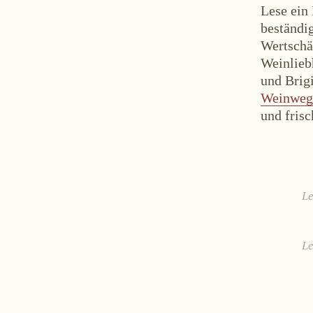
Lese ein
beständi
Wertschä
Weinlieb
und Brigi
Weinwe
und fris
Le
Le