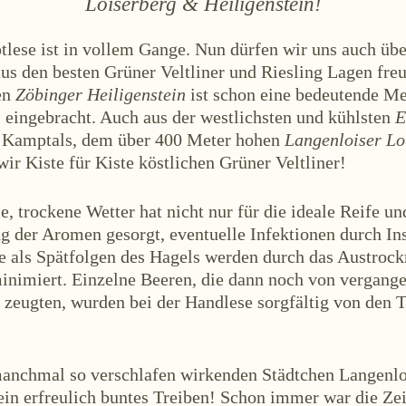
Loiserberg & Heiligenstein!
tlese ist in vollem Gange. Nun dürfen wir uns auch übe
aus den besten Grüner Veltliner und Riesling Lagen fr
en
Zöbinger Heiligenstein
ist schon eine bedeutende M
ÜBER UNS
s eingebracht. Auch aus der westlichsten und kühlsten
E
 Kamptals, dem über 400 Meter hohen
Langenloiser Lo
les
Termine
Tagebuch
Team
Presse
K
wir Kiste für Kiste köstlichen Grüner Veltliner!
e, trockene Wetter hat nicht nur für die ideale Reife un
ng der Aromen gesorgt, eventuelle Infektionen durch In
ze als Spätfolgen des Hagels werden durch das Austrock
inimiert. Einzelne Beeren, die dann noch von vergang
 zeugten, wurden bei der Handlese sorgfältig von den 
lois
Österreich
+43 2734 2172-0
weingut@bruendlmayer.at
Datenschutz
anchmal so verschlafen wirkenden Städtchen Langenlo
ein erfreulich buntes Treiben! Schon immer war die Zei