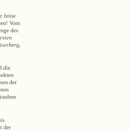
r feine
euen! Vom
enge des
rsten
iserberg
,
ontakt
d die
sekten
nen der
enen
Trauben
AGB
Widerruf
Impressum
is
t der