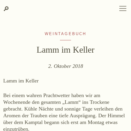
Suche
Zum
Zur
SPRACHAUSWAHL
DEUTSCH
ENGLISH
DE
EN
Suche
🔎
DEUTSCH
ENGLISH
DE
EN
Inhalt
Kontakt-
springen
Info
springen
WEINTAGEBUCH
Lamm im Keller
2. Oktober 2018
WEINGUT
Lamm im Keller
Weingut
Lage, Herkunft & Klima
Bei einem wahren Prachtwetter haben wir am
Wochenende den gesamten „Lamm“ ins Trockene
Weingarten
gebracht. Kühle Nächte und sonnige Tage verleihen den
Weinkeller
Aromen der Trauben eine tiefe Ausprägung. Der Himmel
Heurigenhof
über dem Kamptal begann sich erst am Montag etwas
einzutrüben.