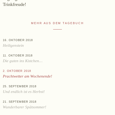
Trinkfreude!
Online-Shop
Ab Hof
MEHR AUS DEM TAGEBUCH
Bezugsquellen
ÜBER UNS
16. OKTOBER 2018
Heiligenstein
Aktuelles
11. OKTOBER 2018
Termine
Die guten ins Kistchen…
Tagebuch
2. OKTOBER 2018
Team
Prachtwetter am Wochenende!
Presse
25. SEPTEMBER 2018
Kontakt
Und endlich ist es Herbst!
21. SEPTEMBER 2018
Zwettlerstraße 23
3550 Langenlois
Österreich
Wunderbarer Spätsommer!
+43 2734 2172-0
weingut@bruendlmayer.at