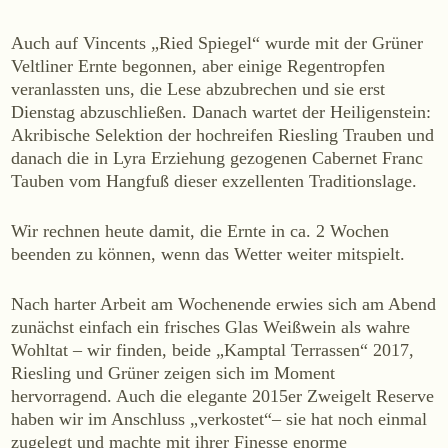
WEINE
Auch auf Vincents „Ried Spiegel“ wurde mit der Grüner
Sekt
Veltliner Ernte begonnen, aber einige Regentropfen
Weißwein
veranlassten uns, die Lese abzubrechen und sie erst
Dienstag abzuschließen. Danach wartet der Heiligenstein:
Rosé
Akribische Selektion der hochreifen Riesling Trauben und
Rotwein
danach die in Lyra Erziehung gezogenen Cabernet Franc
Süßwein
Tauben vom Hangfuß dieser exzellenten Traditionslage.
Wir rechnen heute damit, die Ernte in ca. 2 Wochen
ALKOHOLFREI
beenden zu können, wenn das Wetter weiter mitspielt.
Fizz Blanc
Fizz Rosé
Nach harter Arbeit am Wochenende erwies sich am Abend
zunächst einfach ein frisches Glas Weißwein als wahre
Grapester Yuzu
Wohltat – wir finden, beide „Kamptal Terrassen“ 2017,
Grapester Granatapfel
Riesling und Grüner zeigen sich im Moment
Grapester Ingwer
hervorragend. Auch die elegante 2015er Zweigelt Reserve
haben wir im Anschluss „verkostet“– sie hat noch einmal
zugelegt und machte mit ihrer Finesse enorme
KAUFEN