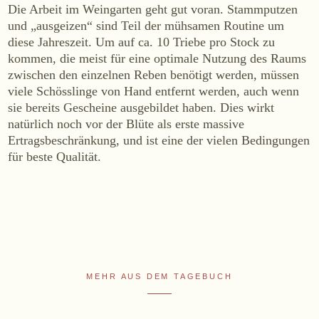
Die Arbeit im Weingarten geht gut voran. Stammputzen
Online-Shop
und „ausgeizen“ sind Teil der mühsamen Routine um
diese Jahreszeit. Um auf ca. 10 Triebe pro Stock zu
Ab Hof
kommen, die meist für eine optimale Nutzung des Raums
Bezugsquellen
zwischen den einzelnen Reben benötigt werden, müssen
viele Schösslinge von Hand entfernt werden, auch wenn
sie bereits Gescheine ausgebildet haben. Dies wirkt
ÜBER UNS
natürlich noch vor der Blüte als erste massive
Aktuelles
Ertragsbeschränkung, und ist eine der vielen Bedingungen
Termine
für beste Qualität.
Tagebuch
Team
Presse
Kontakt
MEHR AUS DEM TAGEBUCH
Zwettlerstraße 23
3550 Langenlois
Österreich
+43 2734 2172-0
weingut@bruendlmayer.at