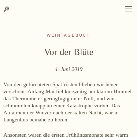
Suche
Zum
Zur
SPRACHAUSWAHL
DEUTSCH
ENGLISH
DE
EN
Suche
🔎
DEUTSCH
ENGLISH
DE
EN
Inhalt
Kontakt-
springen
Info
springen
WEINTAGEBUCH
Vor der Blüte
4. Juni 2019
WEINGUT
Von den gefürchteten Spätfrösten blieben wir heuer
Weingut
verschont. Anfang Mai fiel kurzzeitig bei klarem Himmel
Lage, Herkunft & Klima
das Thermometer geringfügig unter Null, und wir
schrammten knapp an einer Katastrophe vorbei. Das
Weingarten
Aufatmen der Winzer nach der kalten Nacht, war in
Weinkeller
Langenlois beinahe zu hören.
Heurigenhof
Ansonsten waren die ersten Frühlingsmonate sehr warm