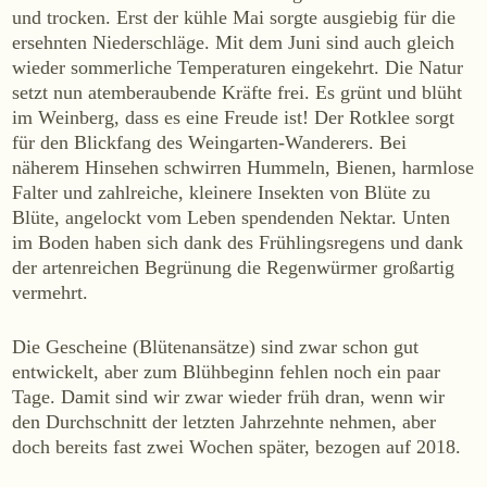
und trocken. Erst der kühle Mai sorgte ausgiebig für die
WEINE
ersehnten Niederschläge. Mit dem Juni sind auch gleich
Sekt
wieder sommerliche Temperaturen eingekehrt. Die Natur
Weißwein
setzt nun atemberaubende Kräfte frei. Es grünt und blüht
im Weinberg, dass es eine Freude ist! Der Rotklee sorgt
Rosé
für den Blickfang des Weingarten-Wanderers. Bei
Rotwein
näherem Hinsehen schwirren Hummeln, Bienen, harmlose
Süßwein
Falter und zahlreiche, kleinere Insekten von Blüte zu
Blüte, angelockt vom Leben spendenden Nektar. Unten
im Boden haben sich dank des Frühlingsregens und dank
ALKOHOLFREI
der artenreichen Begrünung die Regenwürmer großartig
Fizz Blanc
vermehrt.
Fizz Rosé
Die Gescheine (Blütenansätze) sind zwar schon gut
Grapester Yuzu
entwickelt, aber zum Blühbeginn fehlen noch ein paar
Grapester Granatapfel
Tage. Damit sind wir zwar wieder früh dran, wenn wir
den Durchschnitt der letzten Jahrzehnte nehmen, aber
Grapester Ingwer
doch bereits fast zwei Wochen später, bezogen auf 2018.
KAUFEN