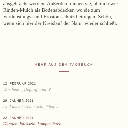
ausgebracht werden. Außerdem dienen sie, ähnlich wie
WEINE
Rinden-Mulch als Bodenabdecker, wo sie zum
Verdunstungs- und Erosionsschutz beitragen. Schön,
Sekt
wenn sich hier der Kreislauf der Natur wieder schließt.
Weißwein
Rosé
Rotwein
Süßwein
MEHR AUS DEM TAGEBUCH
ALKOHOLFREI
Fizz Blanc
12. FEBRUAR 2021
Fizz Rosé
Was heißt „Degorgieren“?
Grapester Yuzu
29. JÄNNER 2021
Grapester Granatapfel
Und immer weiter schneiden…
Grapester Ingwer
22. JÄNNER 2021
Düngen, häckseln, kompostieren