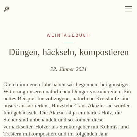
Zum
Zur
Suche
SPRACHAUSWAHL
DEUTSCH
ENGLISH
DE
EN
Suche
🔎
DEUTSCH
ENGLISH
DE
EN
Inhalt
Kontakt-
springen
Info
springen
WEINTAGEBUCH
Düngen, häckseln, kompostieren
22. Jänner 2021
WEINGUT
Gleich im neuen Jahr haben wir begonnen, bei günstiger
Weingut
Witterung unseren natürlichen Dünger vorzubereiten. Ein
nettes Beispiel für vollzogene, natürliche Kreisläufe sind
Lage, Herkunft & Klima
unsere aussortierten „Holzsteher“ aus Akazie: sie wurden
Weingarten
fein gehäckselt. Die Akazie ist ja ein hartes Holz, die
Weinkeller
Steher sind unbehandelt und so können diese
verhäckselten Hölzer als Strukturgeber mit Kuhmist und
Heurigenhof
Trestern mitkompostiert und im folgenden Jahr