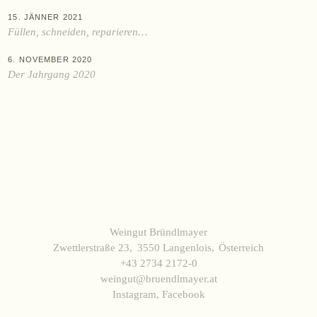
KAUFEN
15. JÄNNER 2021
Online-Shop
Füllen, schneiden, reparieren…
Ab Hof
6. NOVEMBER 2020
Bezugsquellen
Der Jahrgang 2020
ÜBER UNS
Aktuelles
Termine
Tagebuch
Team
Presse
Weingut Bründlmayer
Kontakt
Zwettlerstraße 23
3550 Langenlois
Österreich
+43 2734 2172-0
weingut@bruendlmayer.at
Instagram
,
Facebook
Zwettlerstraße 23
3550 Langenlois
Österreich
+43 2734 2172-0
weingut@bruendlmayer.at