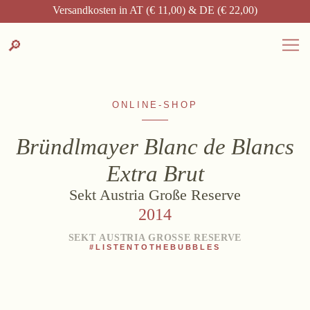
Suche
SPRACHAUSWAHL
DEUTSCH
ENGLISH
DE
EN
Versandkosten in AT (€ 11,00) & DE (€ 22,00)
Zum
Zur
Suche
🔎
DEUTSCH
ENGLISH
DE
EN
Inhalt
Kontakt-
springen
Info
springen
ONLINE-SHOP
Bründlmayer Blanc de Blancs
Extra Brut
WEINGUT
Sekt Austria Große Reserve
Weingut
2014
Lage, Herkunft & Klima
SEKT AUSTRIA GROSSE RESERVE
Weingarten
#LISTENTOTHEBUBBLES
Weinkeller
Heurigenhof