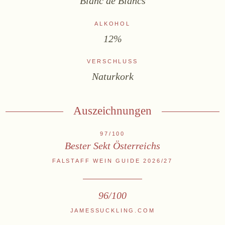
Blanc de Blancs
Online-Shop
ALKOHOL
Ab Hof
12%
Bezugsquellen
VERSCHLUSS
ÜBER UNS
Naturkork
Aktuelles
Termine
Auszeichnungen
Tagebuch
97/100
Team
Bester Sekt Österreichs
Presse
FALSTAFF WEIN GUIDE 2026/27
Kontakt
96/100
Zwettlerstraße 23
3550 Langenlois
Österreich
JAMESSUCKLING.COM
+43 2734 2172-0
weingut@bruendlmayer.at