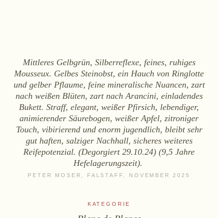
WEINE
Sekt
Weißwein
Rosé
Mittleres Gelbgrün, Silberreflexe, feines, ruhiges
Rotwein
Mousseux. Gelbes Steinobst, ein Hauch von Ringlotte
Süßwein
und gelber Pflaume, feine mineralische Nuancen, zart
nach weißen Blüten, zart nach Arancini, einladendes
Bukett. Straff, elegant, weißer Pfirsich, lebendiger,
ALKOHOLFREI
animierender Säurebogen, weißer Apfel, zitroniger
Touch, vibirierend und enorm jugendlich, bleibt sehr
Fizz Blanc
gut haften, salziger Nachhall, sicheres weiteres
Fizz Rosé
Reifepotenzial. (Degorgiert 29.10.24) (9,5 Jahre
Grapester Yuzu
Hefelagerungszeit).
Grapester Granatapfel
PETER MOSER, FALSTAFF, NOVEMBER 2025
Grapester Ingwer
KATEGORIE
KAUFEN