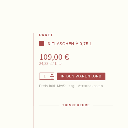
PAKET
6 FLASCHEN À 0,75 L
ontakt
109,00 €
24,22 €
/ Liter
+
IN DEN WARENKORB
-
Preis inkl. MwSt. zzgl. Versandkosten
TRINKFREUDE
AGB
Widerruf
Impressum