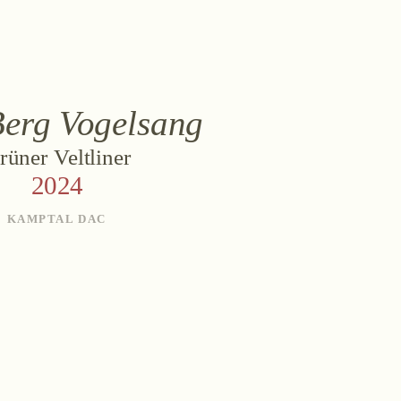
Berg Vogelsang
ÜBER UNS
les
Termine
Tagebuch
Team
Presse
K
rüner Veltliner
2024
KAMPTAL DAC
lois
Österreich
+43 2734 2172-0
weingut@bruendlmayer.at
Datenschutz