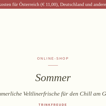
kosten für Österreich (€ 11,00), Deutschland und ander
WEINE
ALKOHOLFREI
ONLINE-SHOP
Sekt
Fizz Blanc
Weißwein
Fizz Rosé
Sommer
Rosé
Grapester Yuzu
Rotwein
Grapester
merliche Veltlinerfrische für den Chill am Gr
Süßwein
Granatapfel
Grapester Ingwer
TRINKFREUDE