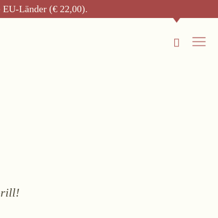
e EU-Länder (€ 22,00).
KAUFEN
Online-Shop
Ab Hof
Bezugsquellen
ill!