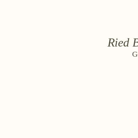
Ried 
Aktuel
G
Zwettlerstraße 23
3550 Langen