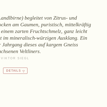
andlbirne) begleitet von Zitrus- und
ocken am Gaumen, puristisch, mittelkräftig
einem zarten Fruchtschmelz, ganz leicht
gt im mineralisch-würzigen Ausklang. Ein
 Jahrgang dieses auf kargem Gneiss
chsenen Veltliners.
VIKTOR SIEGL
DETAILS
ALKOHOL
VERSCHLUSS
12.5%
Schraubverschluss